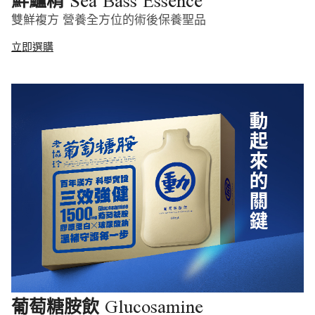
Sea Bass Essence
鮮鱸精
雙鮮複方 營養全方位的術後保養聖品
立即選購
Glucosamine
葡萄糖胺飲