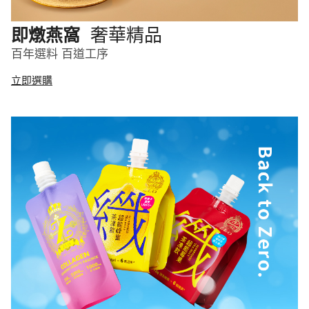
奢華精品
即燉燕窩
百年選料 百道工序
立即選購