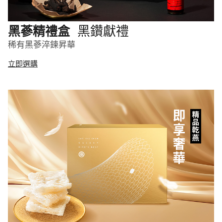
黑鑽獻禮
黑蔘精禮盒
稀有黑蔘淬鍊昇華
立即選購