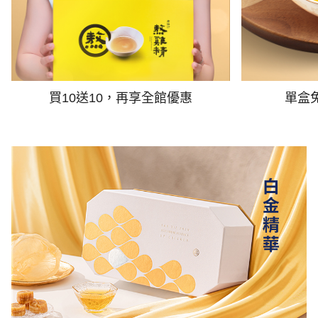
買10送10，再享全館優惠
單盒