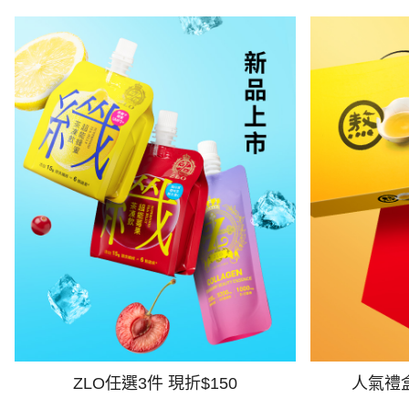
ZLO任選3件 現折$150
人氣禮盒