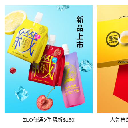
ZLO任選3件 現折$150
人氣禮盒