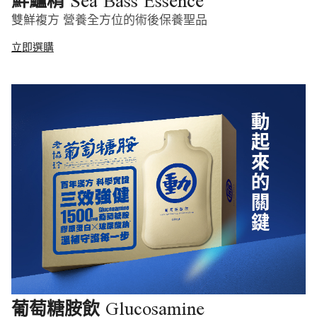
Sea Bass Essence
鮮鱸精
雙鮮複方 營養全方位的術後保養聖品
立即選購
Glucosamine
葡萄糖胺飲