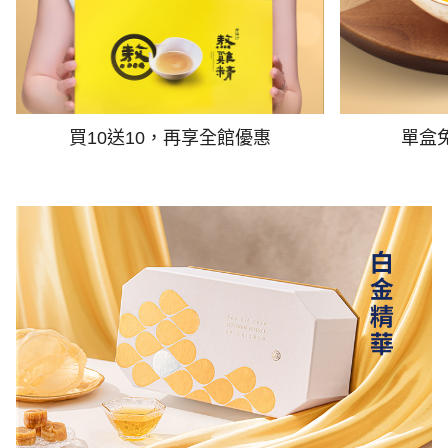
買10送10，再享全館優惠
單盒