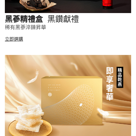
黑鑽獻禮
黑蔘精禮盒
稀有黑蔘淬鍊昇華
立即選購