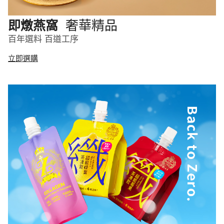
奢華精品
即燉燕窩
百年選料 百道工序
立即選購