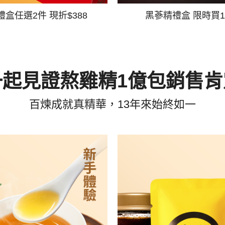
禮盒任選2件 現折$388
黑蔘精禮盒 限時買1
一起見證熬雞精1億包銷售肯
百煉成就真精華，13年來始終如一