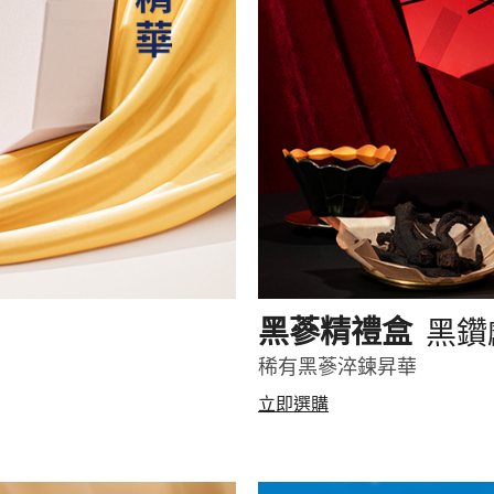
黑鑽
黑蔘精禮盒
稀有黑蔘淬鍊昇華
立即選購