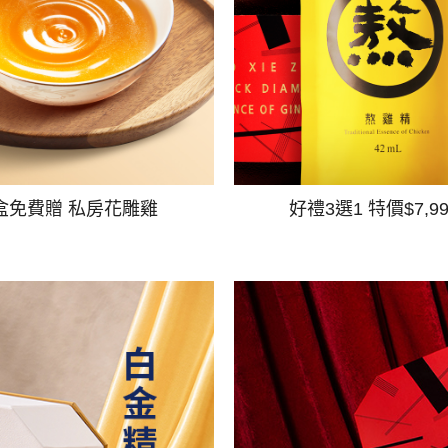
盒免費贈 私房花雕雞
好禮3選1 特價$7,9