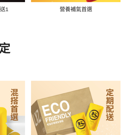
送1
營養補氣首選
定