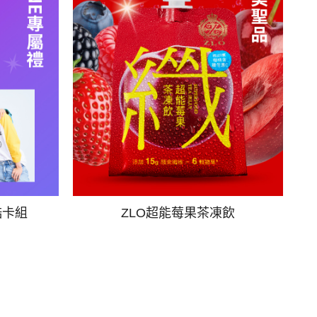
酷卡組
ZLO超能莓果茶凍飲