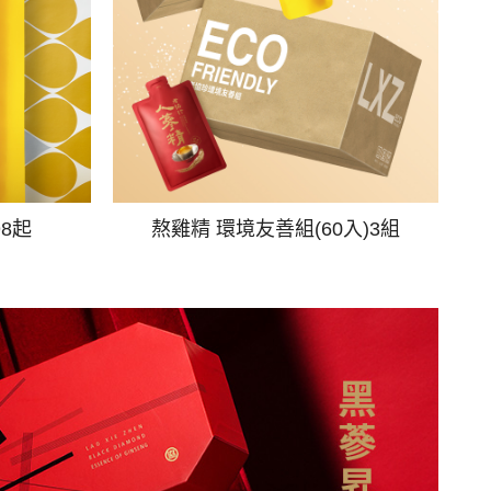
98起
熬雞精 環境友善組(60入)3組