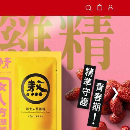
Search
❯