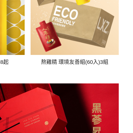
98起
熬雞精 環境友善組(60入)3組