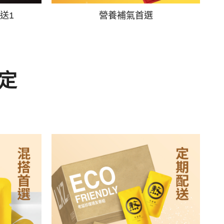
送1
營養補氣首選
定