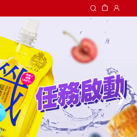
Search
❯