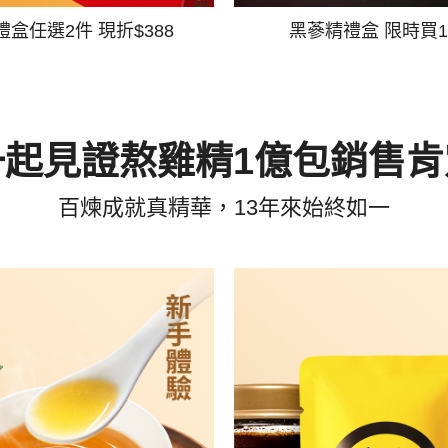
禮盒任選2件 現折$388
黑蔘精禮盒 限時買1
一起見證熬雞精1億包銷售肯
百煉成就真精華，13年來始終如一