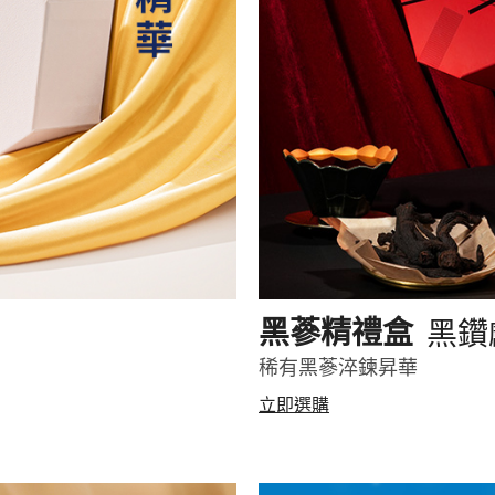
黑鑽
黑蔘精禮盒
稀有黑蔘淬鍊昇華
立即選購