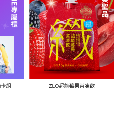
酷卡組
ZLO超能莓果茶凍飲