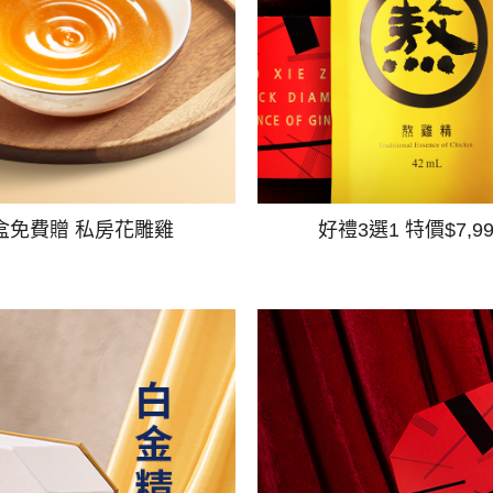
盒免費贈 私房花雕雞
好禮3選1 特價$7,9