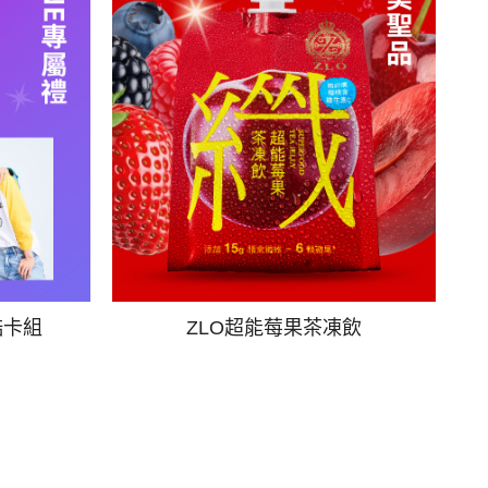
酷卡組
ZLO超能莓果茶凍飲