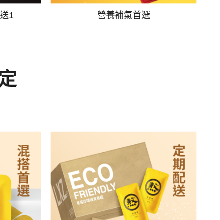
送1
營養補氣首選
定