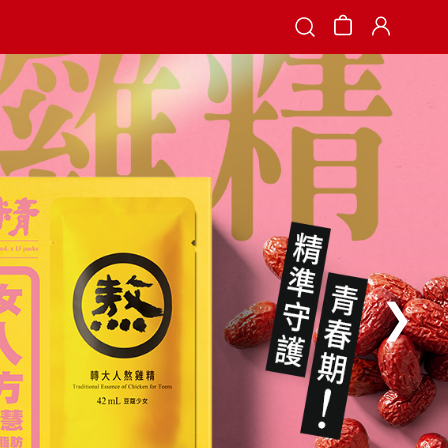
Search
❯