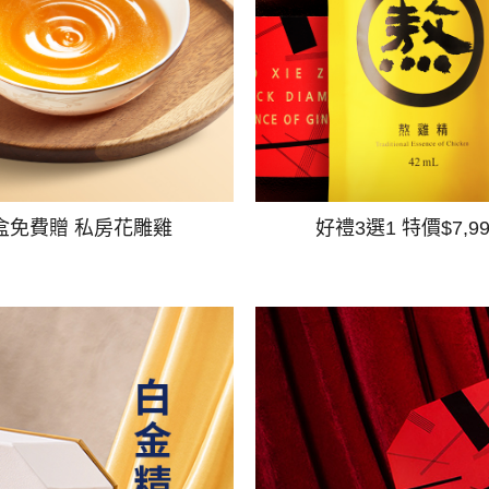
盒免費贈 私房花雕雞
好禮3選1 特價$7,9