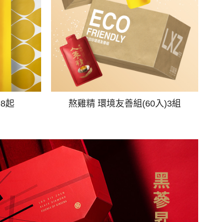
98起
熬雞精 環境友善組(60入)3組