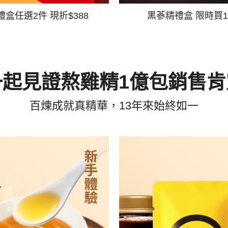
禮盒任選2件 現折$388
黑蔘精禮盒 限時買1
一起見證熬雞精1億包銷售肯
百煉成就真精華，13年來始終如一