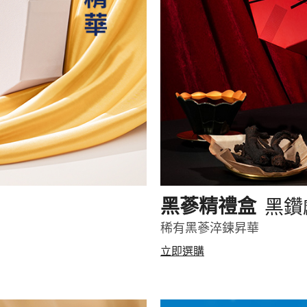
黑鑽
黑蔘精禮盒
稀有黑蔘淬鍊昇華
立即選購