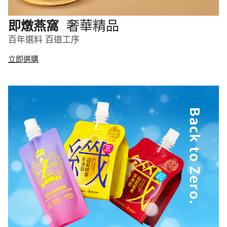
奢華精品
即燉燕窩
百年選料 百道工序
立即選購