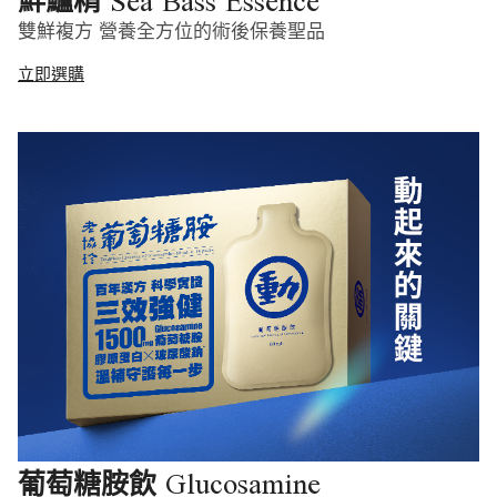
Sea Bass Essence
鮮鱸精
雙鮮複方 營養全方位的術後保養聖品
立即選購
Glucosamine
葡萄糖胺飲