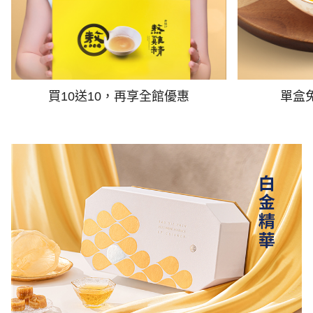
買10送10，再享全館優惠
單盒