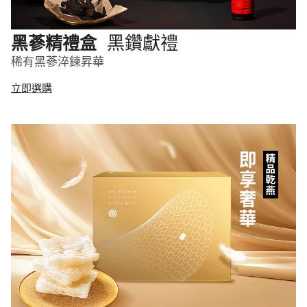
黑鑽獻禮
黑蔘精禮盒
稀有黑蔘淬鍊昇華
立即選購