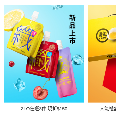
ZLO任選3件 現折$150
人氣禮盒