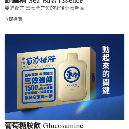
Sea Bass Essence
鮮鱸精
雙鮮複方 營養全方位的術後保養聖品
立即選購
Glucosamine
葡萄糖胺飲