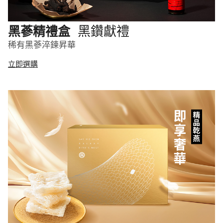
黑鑽獻禮
黑蔘精禮盒
稀有黑蔘淬鍊昇華
立即選購