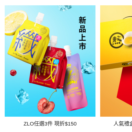
ZLO任選3件 現折$150
人氣禮盒