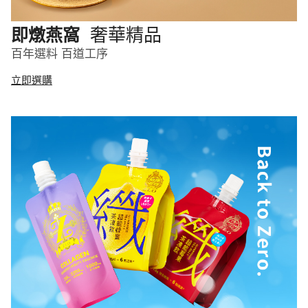
奢華精品
即燉燕窩
百年選料 百道工序
立即選購