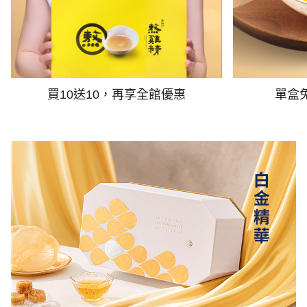
買10送10，再享全館優惠
單盒