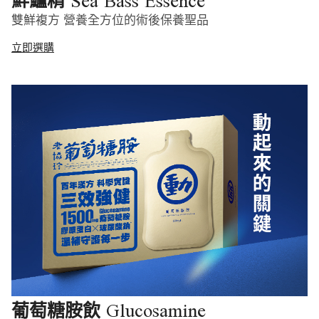
Sea Bass Essence
鮮鱸精
雙鮮複方 營養全方位的術後保養聖品
立即選購
Glucosamine
葡萄糖胺飲