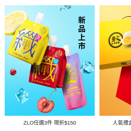
ZLO任選3件 現折$150
人氣禮盒