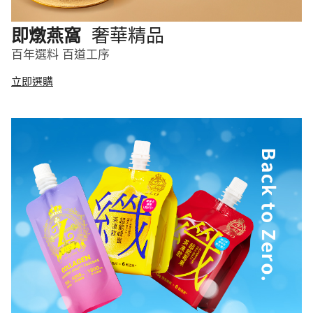
奢華精品
即燉燕窩
百年選料 百道工序
立即選購