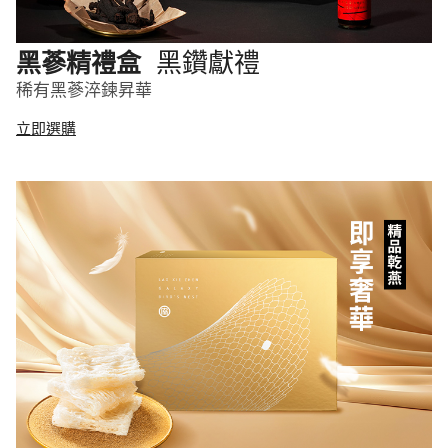
黑鑽獻禮
黑蔘精禮盒
稀有黑蔘淬鍊昇華
立即選購