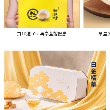
買10送10，再享全館優惠
單盒