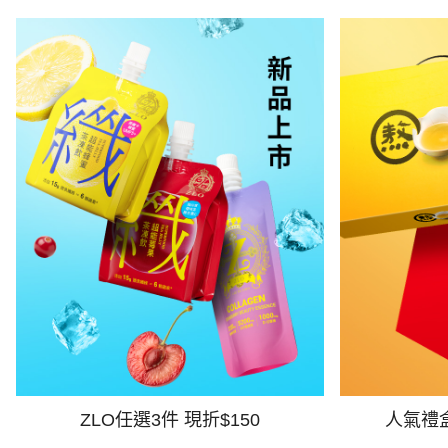
ZLO任選3件 現折$150
人氣禮盒