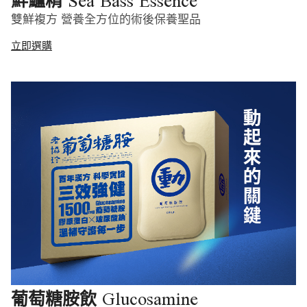
Sea Bass Essence
鮮鱸精
雙鮮複方 營養全方位的術後保養聖品
立即選購
Glucosamine
葡萄糖胺飲