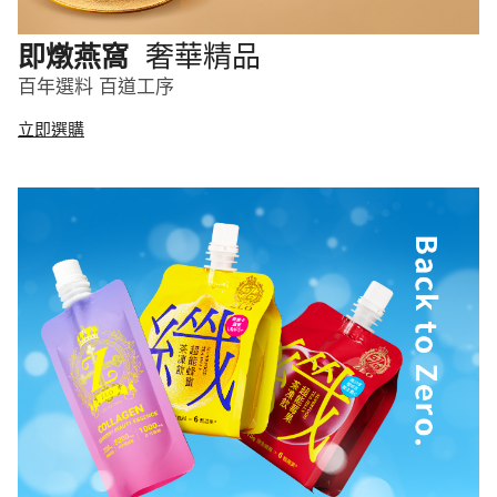
奢華精品
即燉燕窩
百年選料 百道工序
立即選購