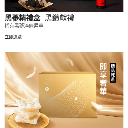
黑鑽獻禮
黑蔘精禮盒
稀有黑蔘淬鍊昇華
立即選購