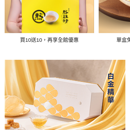
買10送10，再享全館優惠
單盒