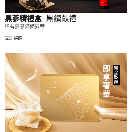
黑鑽獻禮
黑蔘精禮盒
稀有黑蔘淬鍊昇華
立即選購