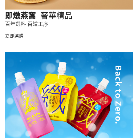
奢華精品
即燉燕窩
百年選料 百道工序
立即選購