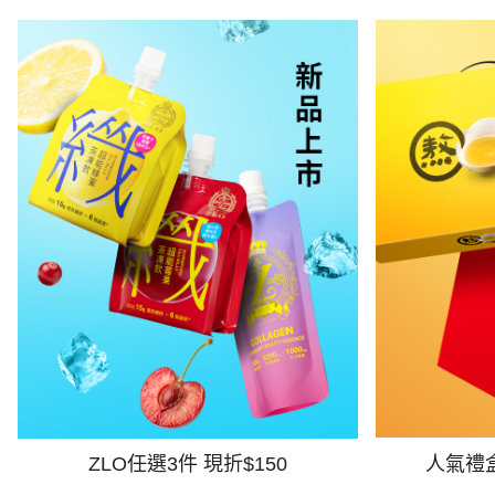
ZLO任選3件 現折$150
人氣禮盒