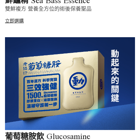
Sea Bass Essence
鮮鱸精
雙鮮複方 營養全方位的術後保養聖品
立即選購
Glucosamine
葡萄糖胺飲