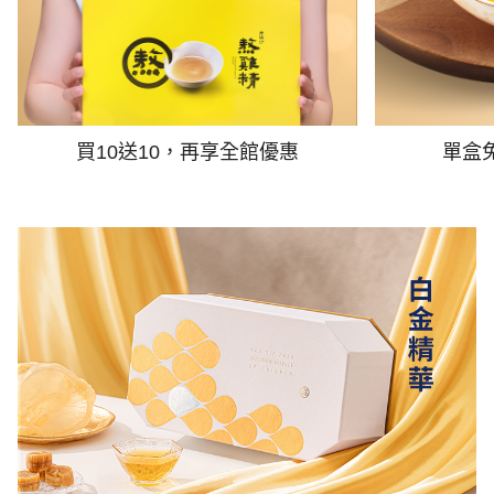
買10送10，再享全館優惠
單盒