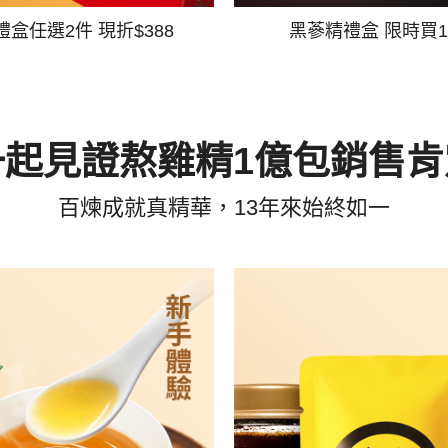
禮盒任選2件 現折$388
黑蔘精禮盒 限時買1
一起見證熬雞精1億包銷售肯
百煉成就真精華，13年來始終如一