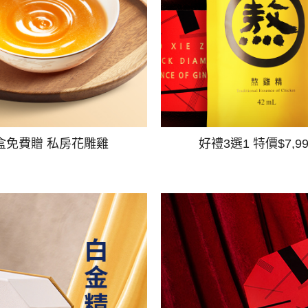
盒免費贈 私房花雕雞
好禮3選1 特價$7,9