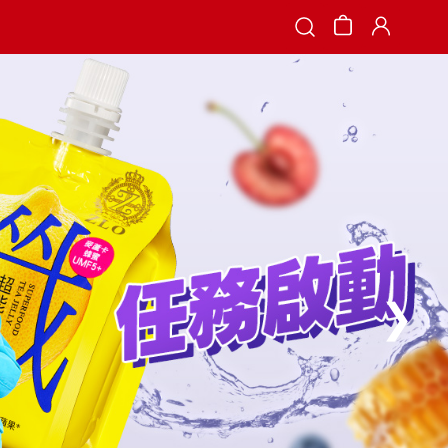
Search
❯