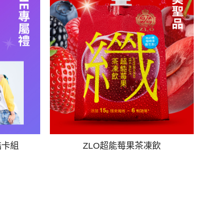
酷卡組
ZLO超能莓果茶凍飲