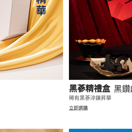
黑鑽
黑蔘精禮盒
稀有黑蔘淬鍊昇華
立即選購