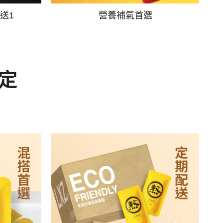
送1
營養補氣首選
定