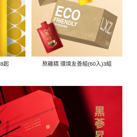
98起
熬雞精 環境友善組(60入)3組