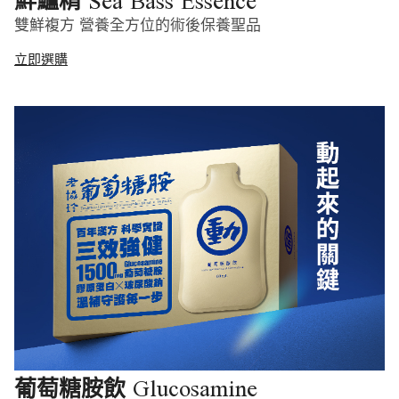
Sea Bass Essence
鮮鱸精
雙鮮複方 營養全方位的術後保養聖品
立即選購
Glucosamine
葡萄糖胺飲