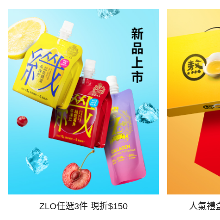
ZLO任選3件 現折$150
人氣禮盒