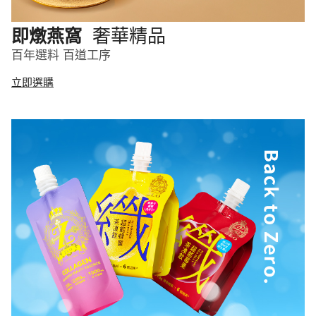
奢華精品
即燉燕窩
百年選料 百道工序
立即選購