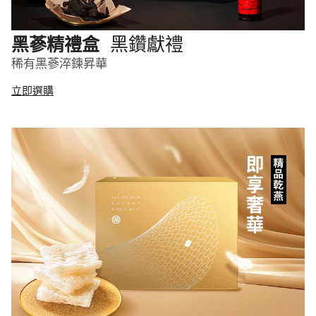
黑鑽獻禮
黑蔘精禮盒
稀有黑蔘淬鍊昇華
立即選購