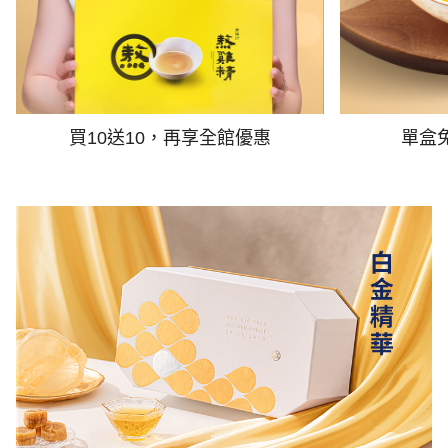
買10送10，再享全館優惠
單盒