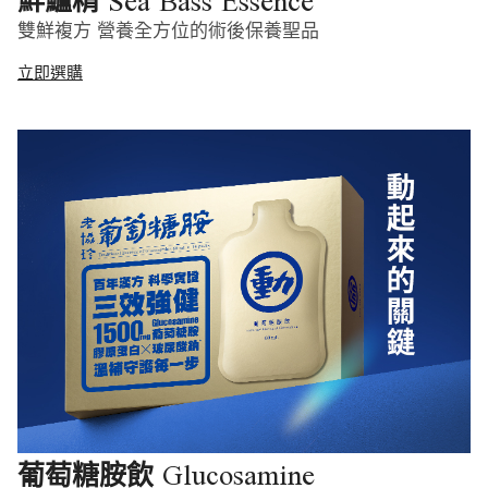
Sea Bass Essence
鮮鱸精
雙鮮複方 營養全方位的術後保養聖品
立即選購
Glucosamine
葡萄糖胺飲