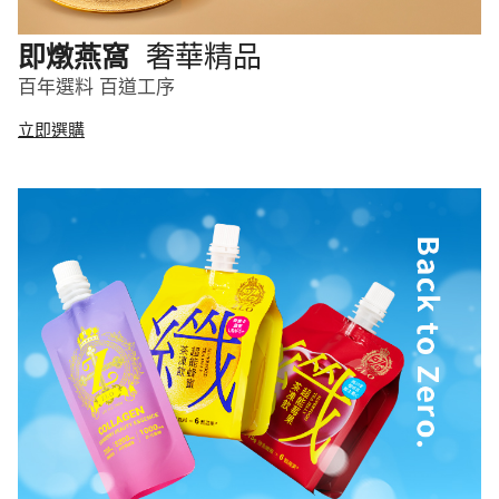
奢華精品
即燉燕窩
百年選料 百道工序
立即選購