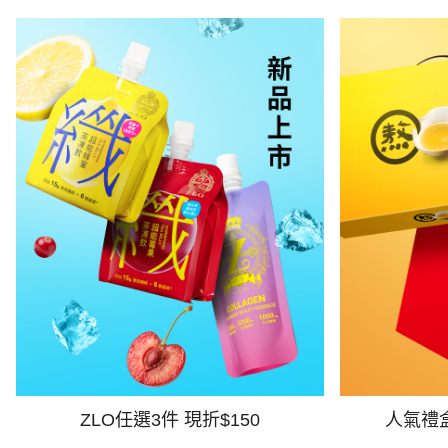
ZLO任選3件 現折$150
人氣禮盒