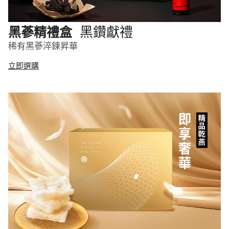
黑鑽獻禮
黑蔘精禮盒
稀有黑蔘淬鍊昇華
立即選購