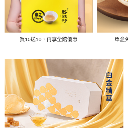
買10送10，再享全館優惠
單盒