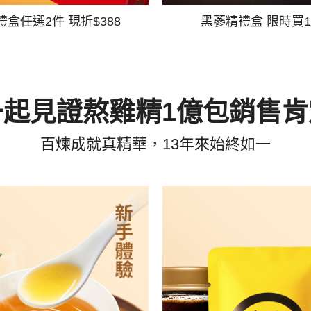
禮盒任選2件 現折$388
黑蔘精禮盒 限時買1
一起見證熬雞精1億包銷售肯
百煉成就真精華，13年來始終如一