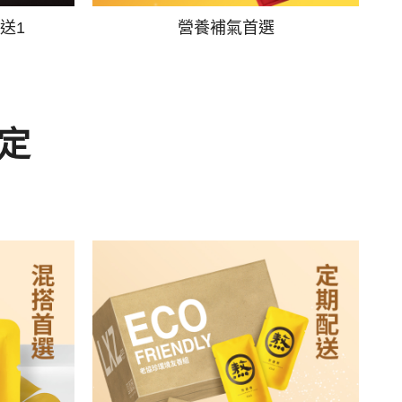
送1
營養補氣首選
定