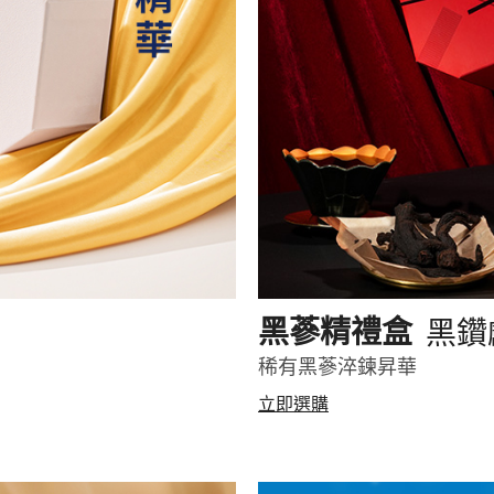
黑鑽
黑蔘精禮盒
稀有黑蔘淬鍊昇華
立即選購