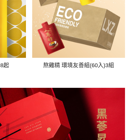
98起
熬雞精 環境友善組(60入)3組