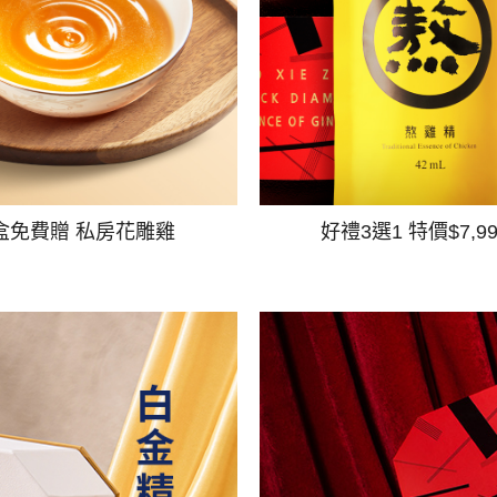
盒免費贈 私房花雕雞
好禮3選1 特價$7,9