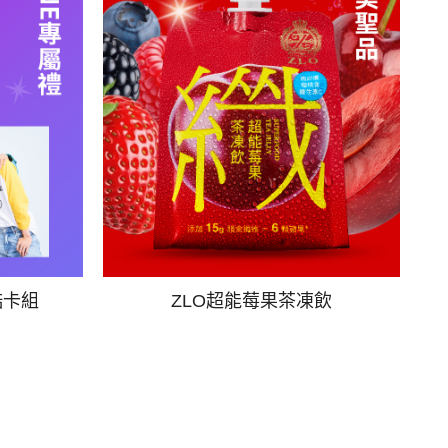
酷卡組
ZLO超能莓果茶凍飲