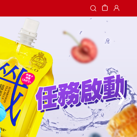
Search
❯