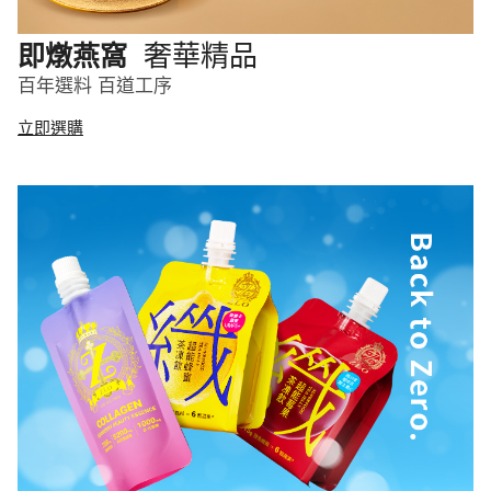
奢華精品
即燉燕窩
百年選料 百道工序
立即選購