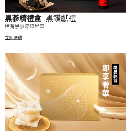
黑鑽獻禮
黑蔘精禮盒
稀有黑蔘淬鍊昇華
立即選購