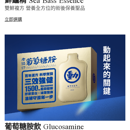
Sea Bass Essence
鮮鱸精
雙鮮複方 營養全方位的術後保養聖品
立即選購
Glucosamine
葡萄糖胺飲