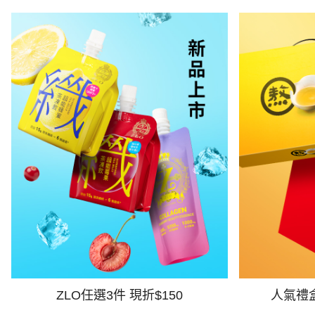
ZLO任選3件 現折$150
人氣禮盒