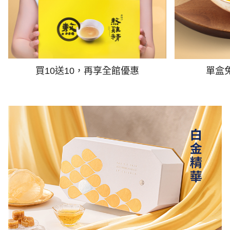
買10送10，再享全館優惠
單盒