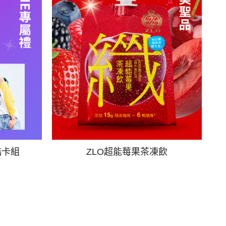
酷卡組
ZLO超能莓果茶凍飲