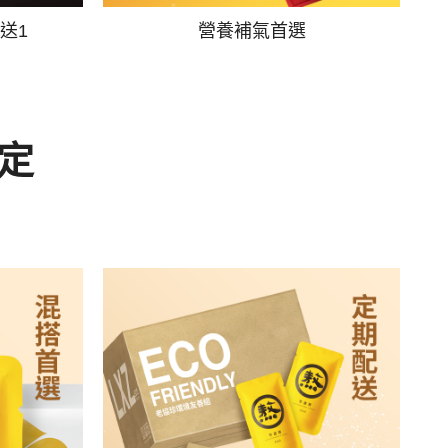
送1
營養補氣首選
定