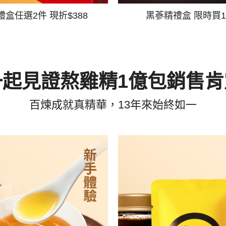
禮盒任選2件 現折$388
黑蔘精禮盒 限時買1
一起見證熬雞精1億包銷售肯
百煉成就真精華，13年來始終如一