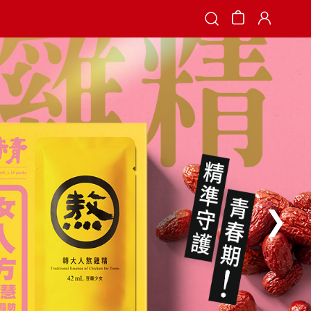
Search
❯