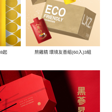
98起
熬雞精 環境友善組(60入)3組