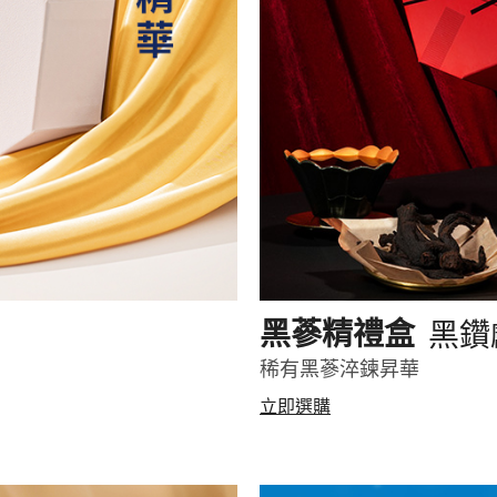
黑鑽
黑蔘精禮盒
稀有黑蔘淬鍊昇華
立即選購