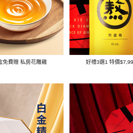
盒免費贈 私房花雕雞
好禮3選1 特價$7,9