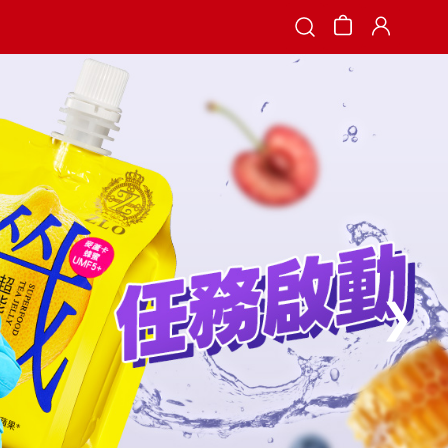
Search
❯