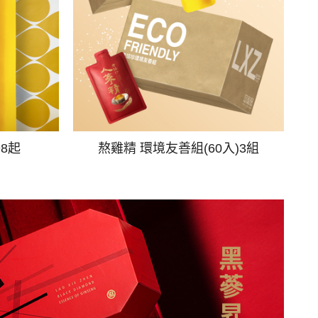
98起
熬雞精 環境友善組(60入)3組