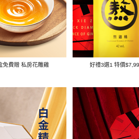
盒免費贈 私房花雕雞
好禮3選1 特價$7,9