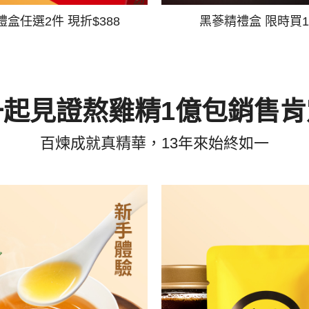
禮盒任選2件 現折$388
黑蔘精禮盒 限時買1
一起見證熬雞精1億包銷售肯
百煉成就真精華，13年來始終如一