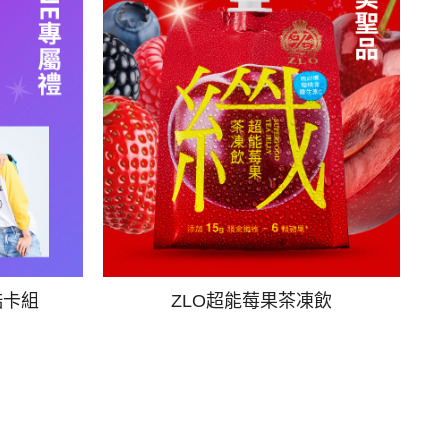
酷卡組
ZLO超能莓果茶凍飲