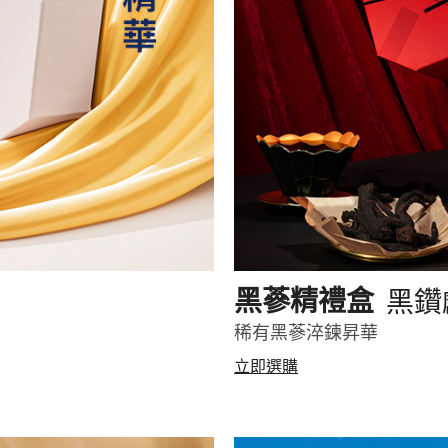
黑鑽
黑蔘精禮盒
稀有黑蔘淬鍊昇華
立即選購