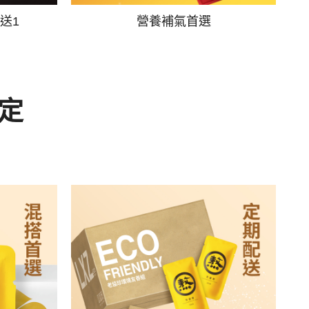
送1
營養補氣首選
定