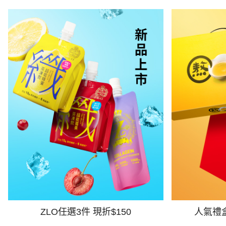
ZLO任選3件 現折$150
人氣禮盒