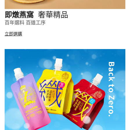
奢華精品
即燉燕窩
百年選料 百道工序
立即選購