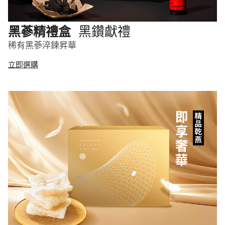
黑鑽獻禮
黑蔘精禮盒
稀有黑蔘淬鍊昇華
立即選購