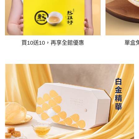
買10送10，再享全館優惠
單盒