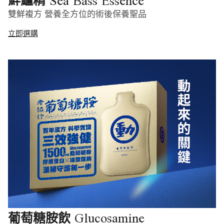
Sea Bass Essence
鮮鱸精
雙鮮複方 營養全方位的術後保養聖品
立即選購
Glucosamine
葡萄糖胺飲