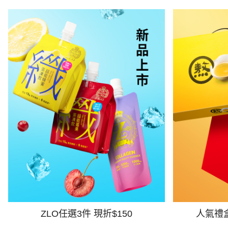
ZLO任選3件 現折$150
人氣禮盒