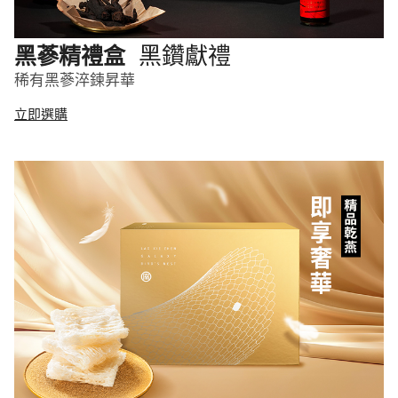
黑鑽獻禮
黑蔘精禮盒
稀有黑蔘淬鍊昇華
立即選購