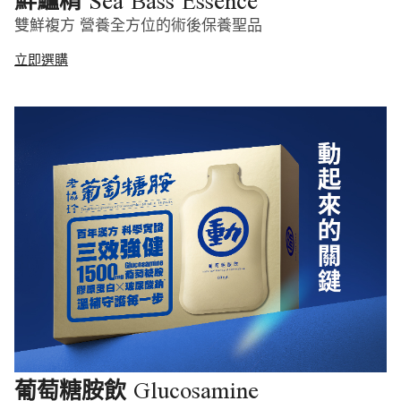
Sea Bass Essence
鮮鱸精
雙鮮複方 營養全方位的術後保養聖品
立即選購
Glucosamine
葡萄糖胺飲