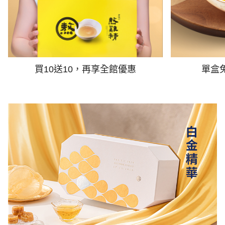
買10送10，再享全館優惠
單盒