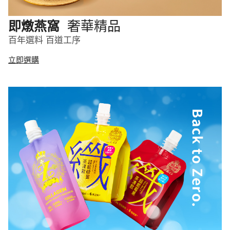
奢華精品
即燉燕窩
百年選料 百道工序
立即選購