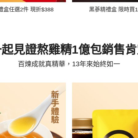
禮盒任選2件 現折$388
黑蔘精禮盒 限時買1
一起見證熬雞精1億包銷售肯
百煉成就真精華，13年來始終如一