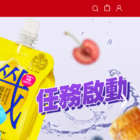
Search
❯