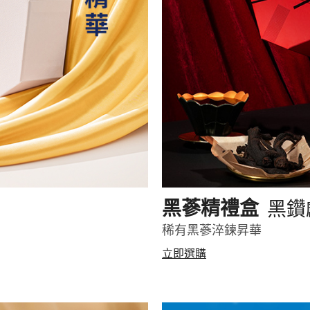
黑鑽
黑蔘精禮盒
稀有黑蔘淬鍊昇華
立即選購