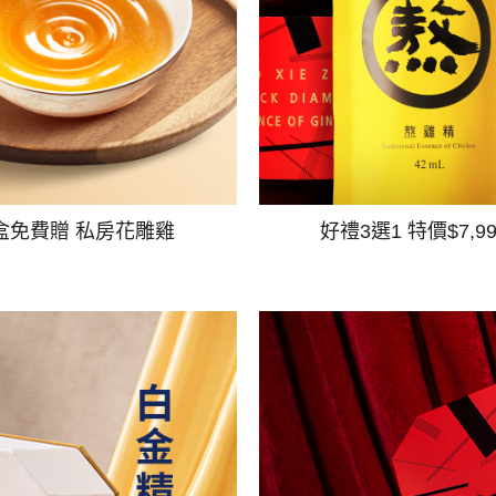
盒免費贈 私房花雕雞
好禮3選1 特價$7,9