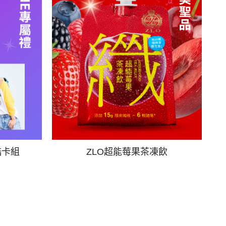
酷卡組
ZLO超能莓果茶凍飲