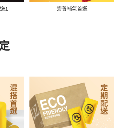
送1
營養補氣首選
定