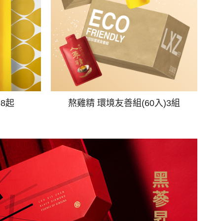
98起
熬雞精 環境友善組(60入)3組