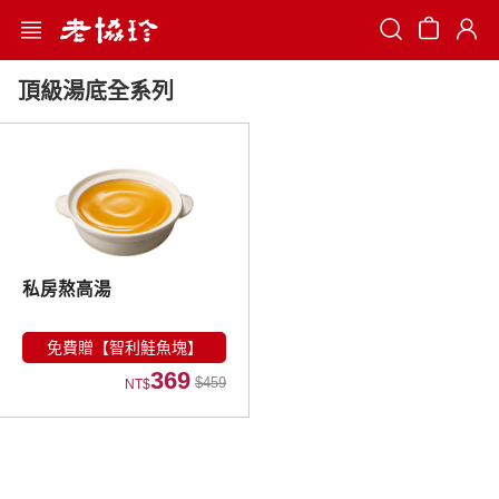
Search
頂級湯底全系列
私房熬高湯
免費贈【智利鮭魚塊】
369
$459
NT$