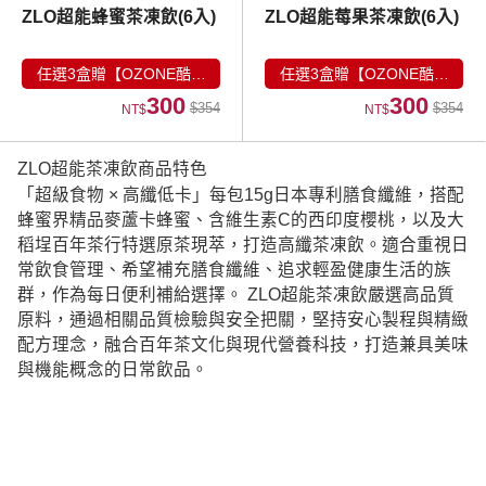
ZLO超能蜂蜜茶凍飲(6入)
ZLO超能莓果茶凍飲(6入)
任選3盒贈【OZONE酷卡
任選3盒贈【OZONE酷卡
300
300
組】
組】
$354
$354
NT$
NT$
ZLO超能茶凍飲商品特色
「超級食物 × 高纖低卡」每包15g日本專利膳食纖維，搭配
蜂蜜界精品麥蘆卡蜂蜜、含維生素C的西印度櫻桃，以及大
稻埕百年茶行特選原茶現萃，打造高纖茶凍飲。適合重視日
常飲食管理、希望補充膳食纖維、追求輕盈健康生活的族
群，作為每日便利補給選擇。 ZLO超能茶凍飲嚴選高品質
原料，通過相關品質檢驗與安全把關，堅持安心製程與精緻
配方理念，融合百年茶文化與現代營養科技，打造兼具美味
與機能概念的日常飲品。