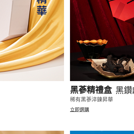
黑鑽
黑蔘精禮盒
稀有黑蔘淬鍊昇華
立即選購