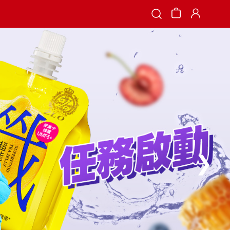
Search
❯