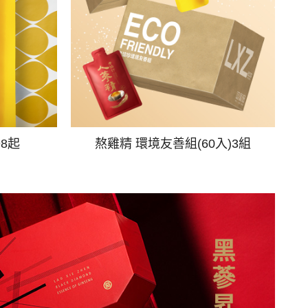
98起
熬雞精 環境友善組(60入)3組