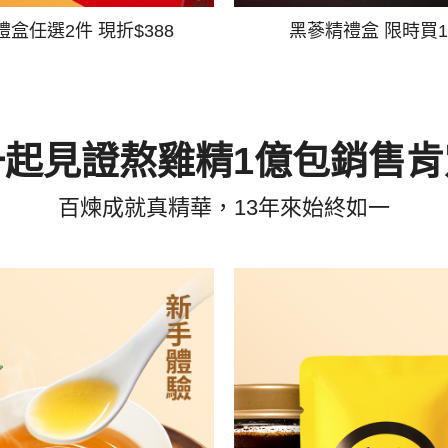
禮盒任選2件 現折$388
黑蔘精禮盒 限時買1
一起見證熬雞精1億包銷售肯
百煉成就真精華，13年來始終如一