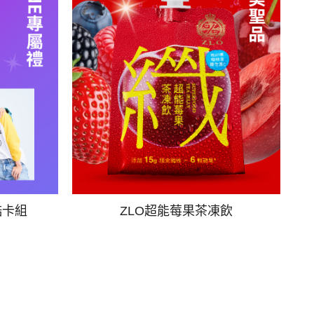
酷卡組
ZLO超能莓果茶凍飲