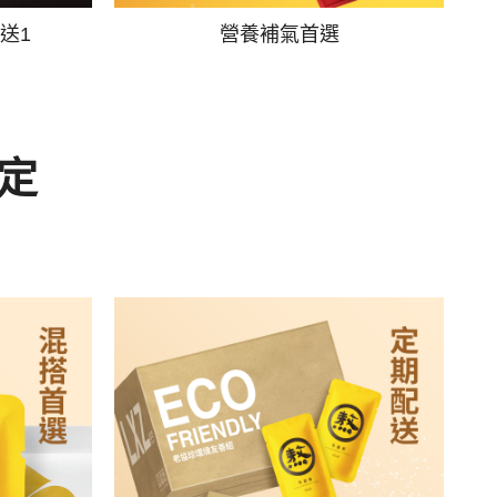
送1
營養補氣首選
定