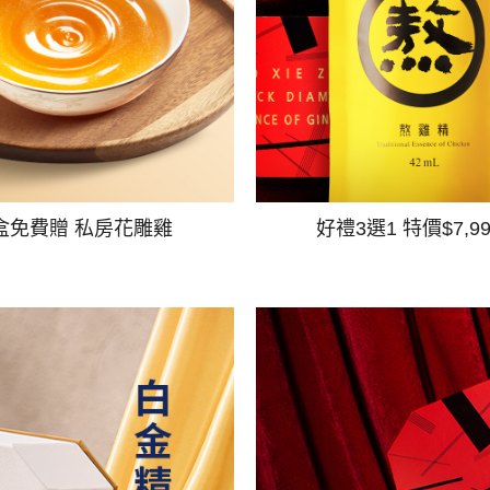
盒免費贈 私房花雕雞
好禮3選1 特價$7,9