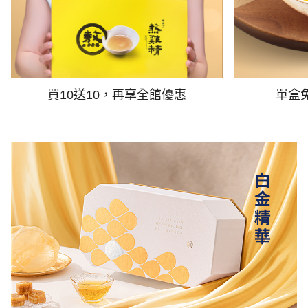
買10送10，再享全館優惠
單盒