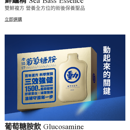
Sea Bass Essence
鮮鱸精
雙鮮複方 營養全方位的術後保養聖品
立即選購
Glucosamine
葡萄糖胺飲