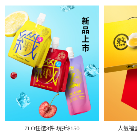
ZLO任選3件 現折$150
人氣禮盒