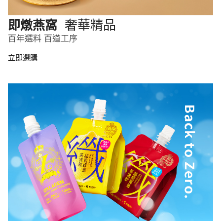
奢華精品
即燉燕窩
百年選料 百道工序
立即選購