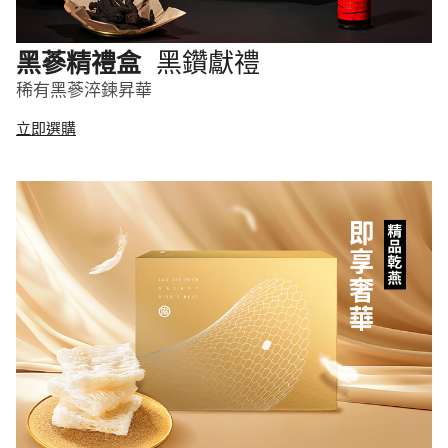
黑鑽獻禮
黑蔘精禮盒
稀有黑蔘淬鍊昇華
立即選購