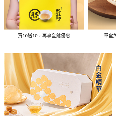
買10送10，再享全館優惠
單盒