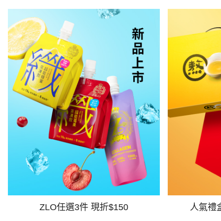
ZLO任選3件 現折$150
人氣禮盒