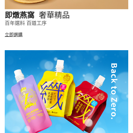
奢華精品
即燉燕窩
百年選料 百道工序
立即選購