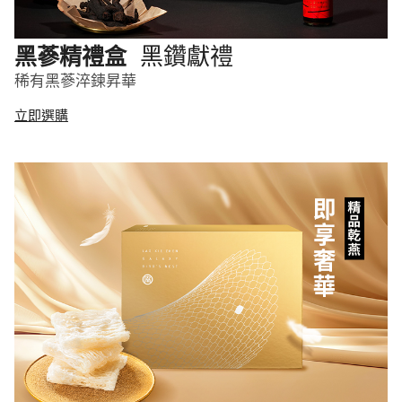
黑鑽獻禮
黑蔘精禮盒
稀有黑蔘淬鍊昇華
立即選購