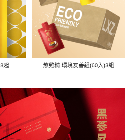
98起
熬雞精 環境友善組(60入)3組