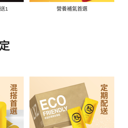
送1
營養補氣首選
定