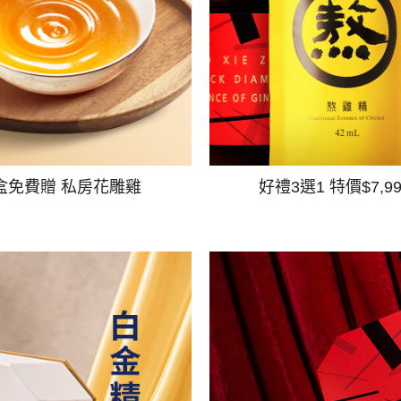
盒免費贈 私房花雕雞
好禮3選1 特價$7,9