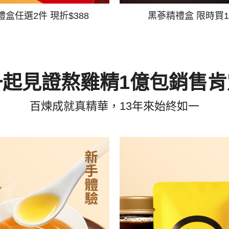
禮盒任選2件 現折$388
黑蔘精禮盒 限時買1
一起見證熬雞精1億包銷售肯
百煉成就真精華，13年來始終如一