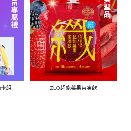
酷卡組
ZLO超能莓果茶凍飲