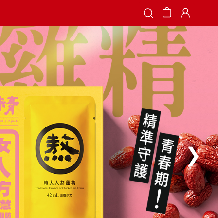
Search
❯