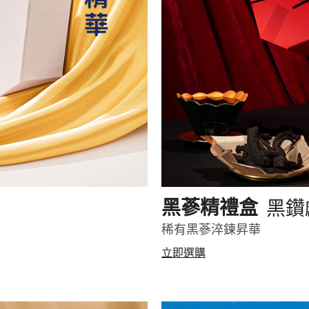
黑鑽
黑蔘精禮盒
稀有黑蔘淬鍊昇華
立即選購