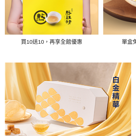
買10送10，再享全館優惠
單盒