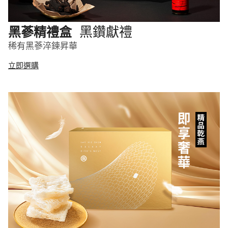
黑鑽獻禮
黑蔘精禮盒
稀有黑蔘淬鍊昇華
立即選購