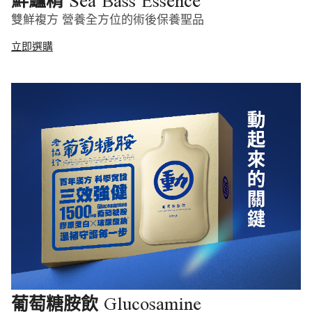
Sea Bass Essence
鮮鱸精
雙鮮複方 營養全方位的術後保養聖品
立即選購
Glucosamine
葡萄糖胺飲