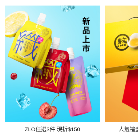
ZLO任選3件 現折$150
人氣禮盒