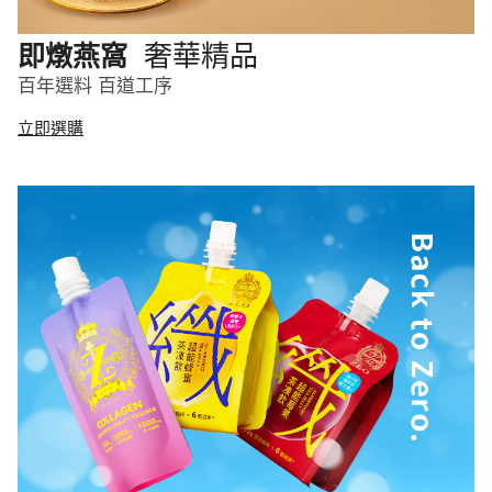
奢華精品
即燉燕窩
百年選料 百道工序
立即選購