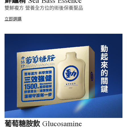
Sea Bass Essence
鮮鱸精
雙鮮複方 營養全方位的術後保養聖品
立即選購
Glucosamine
葡萄糖胺飲