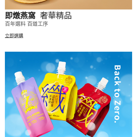
奢華精品
即燉燕窩
百年選料 百道工序
立即選購