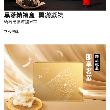
黑鑽獻禮
黑蔘精禮盒
稀有黑蔘淬鍊昇華
立即選購