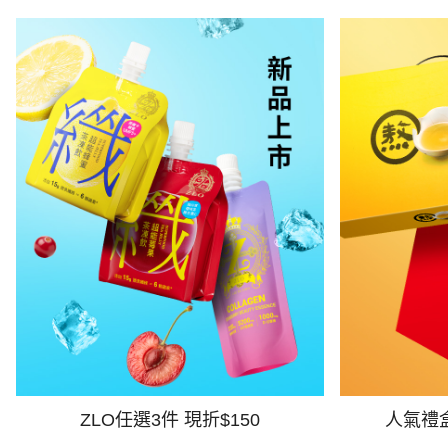
ZLO任選3件 現折$150
人氣禮盒