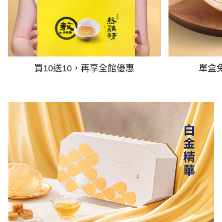
買10送10，再享全館優惠
單盒