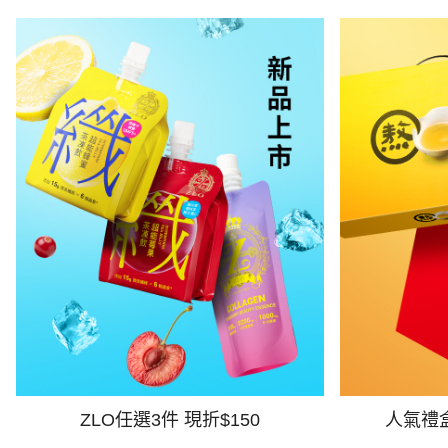
ZLO任選3件 現折$150
人氣禮盒