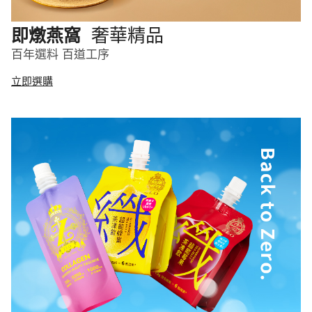
奢華精品
即燉燕窩
百年選料 百道工序
立即選購