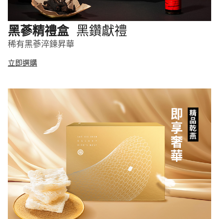
黑鑽獻禮
黑蔘精禮盒
稀有黑蔘淬鍊昇華
立即選購