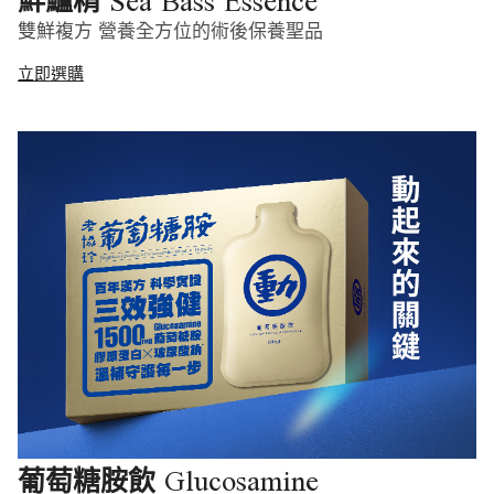
Sea Bass Essence
鮮鱸精
雙鮮複方 營養全方位的術後保養聖品
立即選購
Glucosamine
葡萄糖胺飲