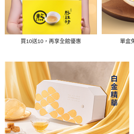
買10送10，再享全館優惠
單盒