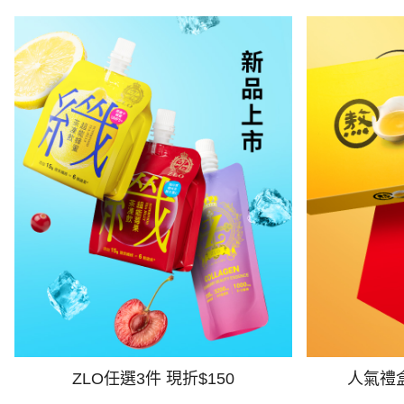
ZLO任選3件 現折$150
人氣禮盒