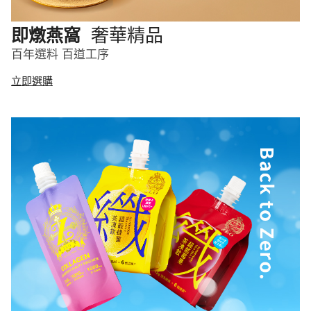
奢華精品
即燉燕窩
百年選料 百道工序
立即選購