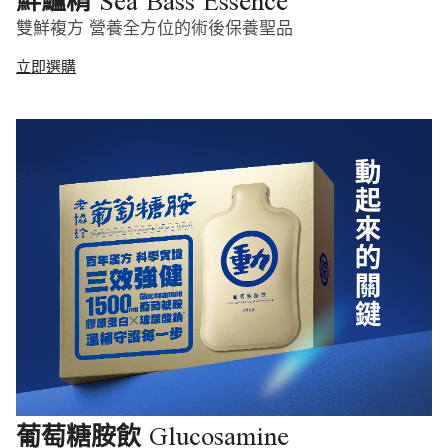
Sea Bass Essence
鮮鱸精
雙鮮複方 營養全方位的術後保養聖品
立即選購
Glucosamine
葡萄糖胺飲