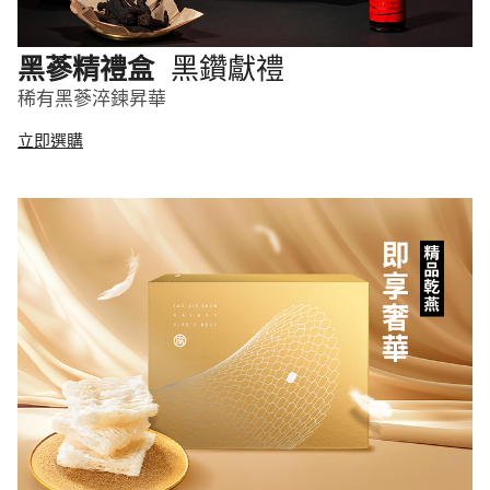
黑鑽獻禮
黑蔘精禮盒
稀有黑蔘淬鍊昇華
立即選購