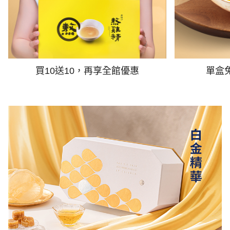
買10送10，再享全館優惠
單盒