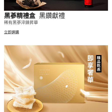
黑鑽獻禮
黑蔘精禮盒
稀有黑蔘淬鍊昇華
立即選購