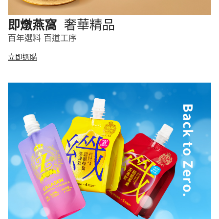
奢華精品
即燉燕窩
百年選料 百道工序
立即選購