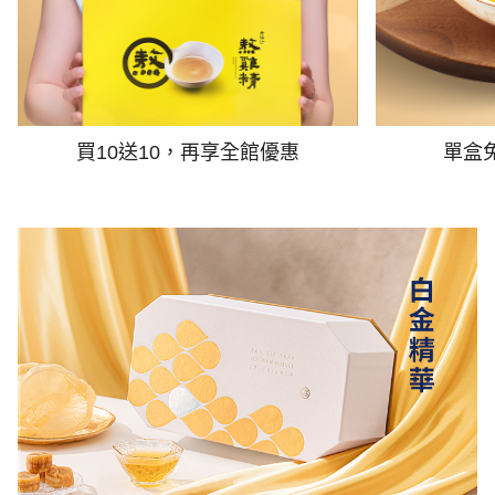
買10送10，再享全館優惠
單盒