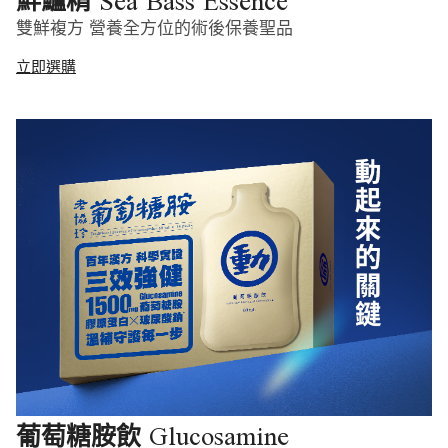
Sea Bass Essence
鮮鱸精
雙鮮複方 營養全方位的術後保養聖品
立即選購
Glucosamine
葡萄糖胺飲