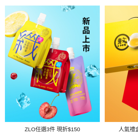
ZLO任選3件 現折$150
人氣禮盒