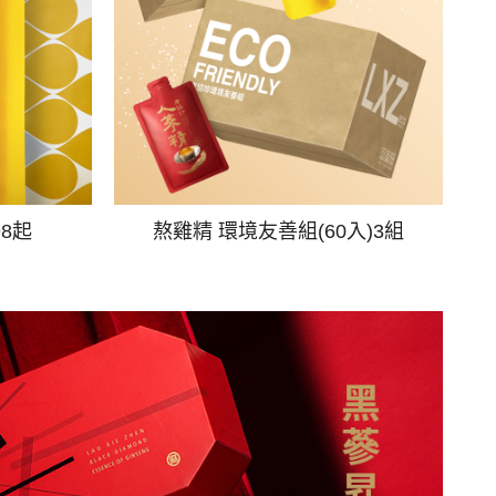
98起
熬雞精 環境友善組(60入)3組