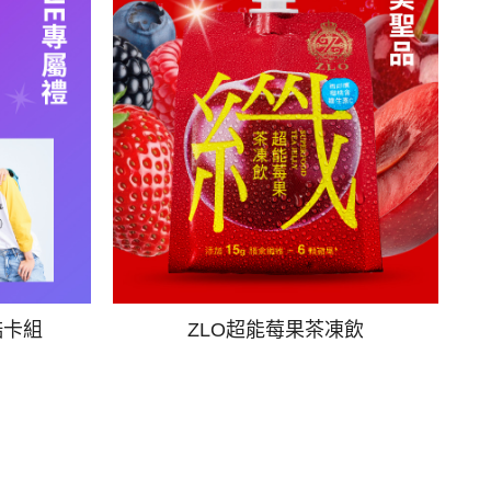
酷卡組
ZLO超能莓果茶凍飲