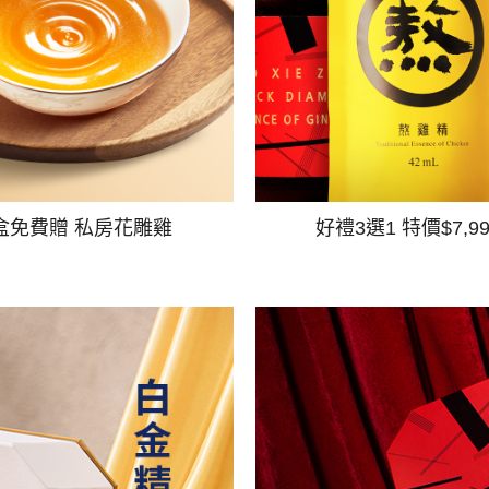
盒免費贈 私房花雕雞
好禮3選1 特價$7,9