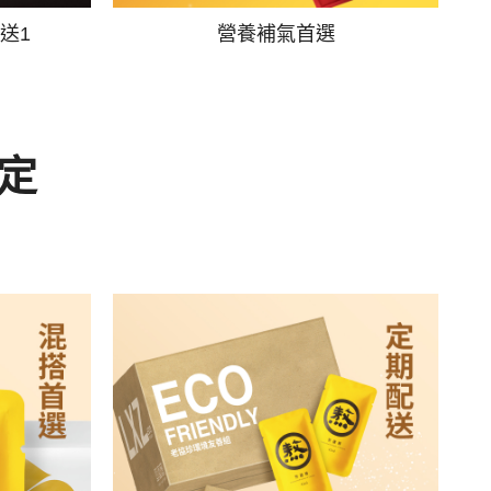
送1
營養補氣首選
定