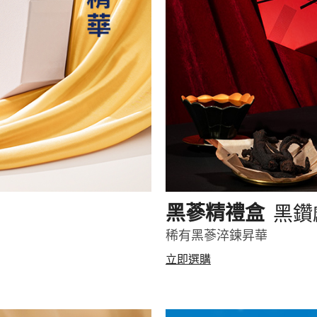
黑鑽
黑蔘精禮盒
稀有黑蔘淬鍊昇華
立即選購