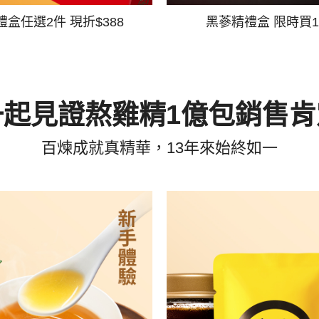
禮盒任選2件 現折$388
黑蔘精禮盒 限時買1
一起見證熬雞精1億包銷售肯
百煉成就真精華，13年來始終如一