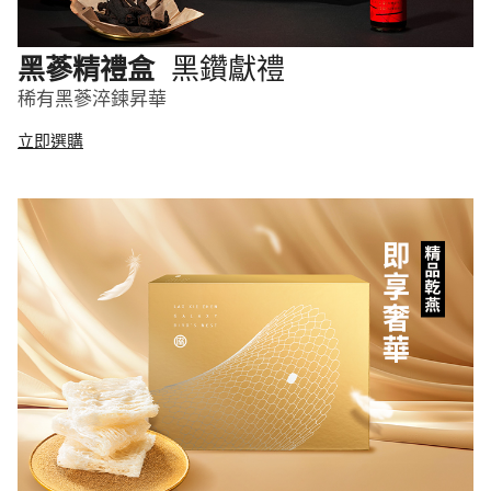
黑鑽獻禮
黑蔘精禮盒
稀有黑蔘淬鍊昇華
立即選購