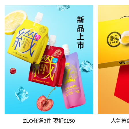
ZLO任選3件 現折$150
人氣禮盒