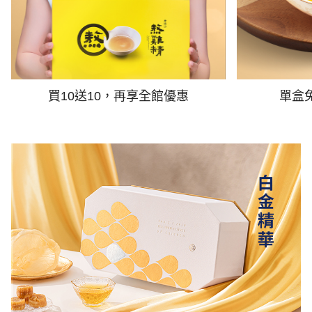
買10送10，再享全館優惠
單盒