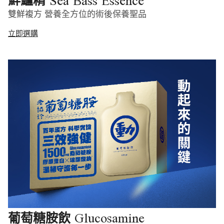
Sea Bass Essence
鮮鱸精
雙鮮複方 營養全方位的術後保養聖品
立即選購
Glucosamine
葡萄糖胺飲