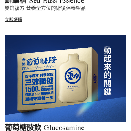
Sea Bass Essence
鮮鱸精
雙鮮複方 營養全方位的術後保養聖品
立即選購
Glucosamine
葡萄糖胺飲