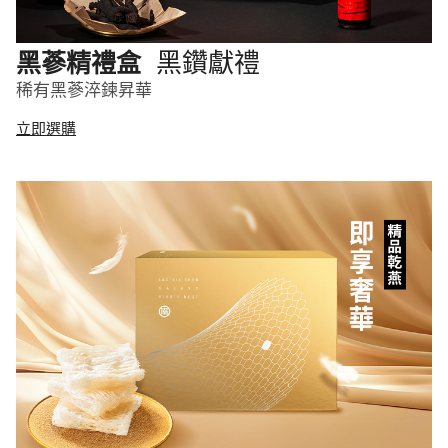
黑鑽獻禮
黑蔘精禮盒
稀有黑蔘淬鍊昇華
立即選購