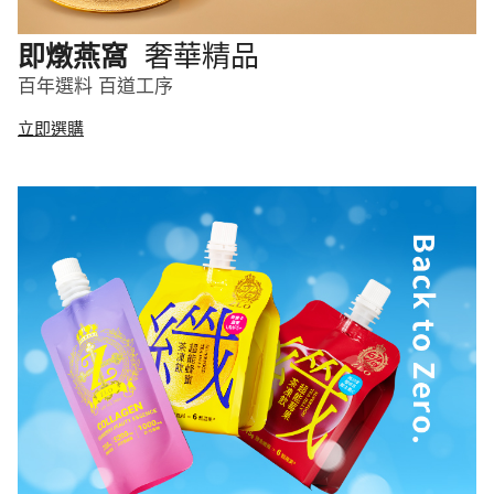
奢華精品
即燉燕窩
百年選料 百道工序
立即選購