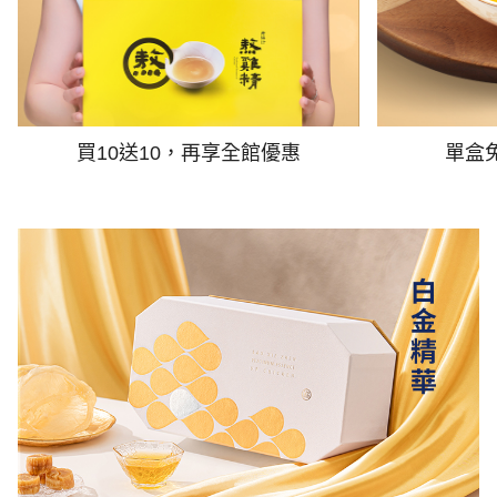
買10送10，再享全館優惠
單盒