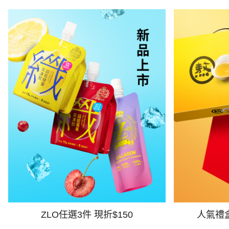
ZLO任選3件 現折$150
人氣禮盒