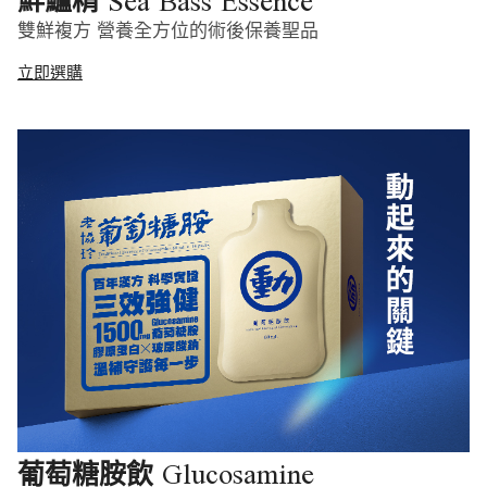
Sea Bass Essence
鮮鱸精
雙鮮複方 營養全方位的術後保養聖品
立即選購
Glucosamine
葡萄糖胺飲