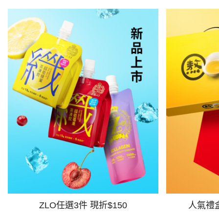
ZLO任選3件 現折$150
人氣禮盒