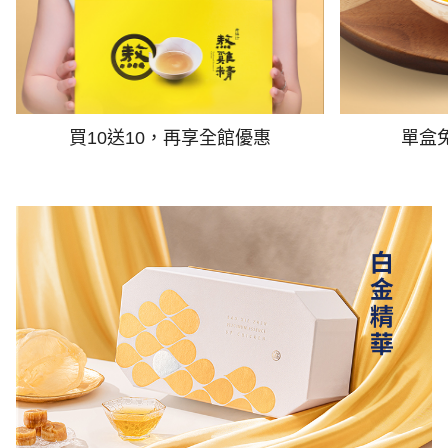
買10送10，再享全館優惠
單盒