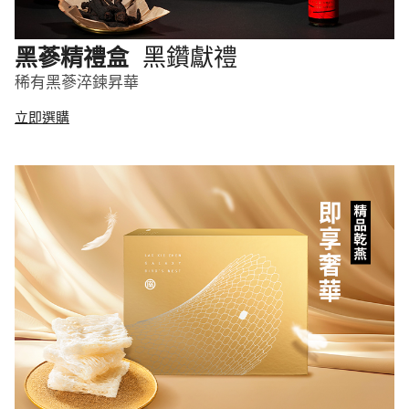
黑鑽獻禮
黑蔘精禮盒
稀有黑蔘淬鍊昇華
立即選購