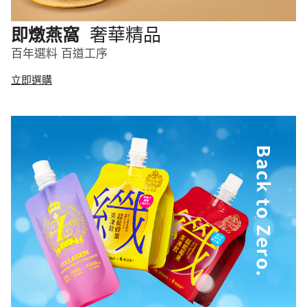
奢華精品
即燉燕窩
百年選料 百道工序
立即選購