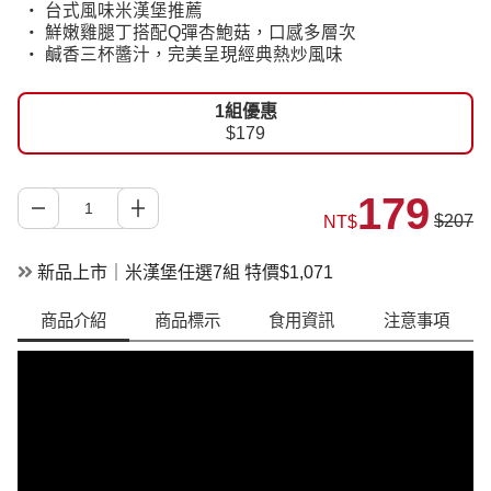
‧ 台式風味米漢堡推薦
‧ 鮮嫩雞腿丁搭配Q彈杏鮑菇，口感多層次
‧ 鹹香三杯醬汁，完美呈現經典熱炒風味
1組優惠
$179
179
$207
NT$
新品上市｜米漢堡任選7組 特價$1,071
商品介紹
商品標示
食用資訊
注意事項