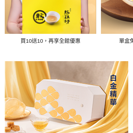
買10送10，再享全館優惠
單盒