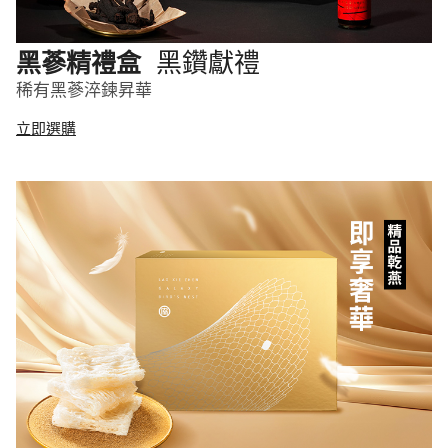
黑鑽獻禮
黑蔘精禮盒
稀有黑蔘淬鍊昇華
立即選購