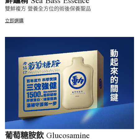
Sea Bass Essence
鮮鱸精
雙鮮複方 營養全方位的術後保養聖品
立即選購
Glucosamine
葡萄糖胺飲