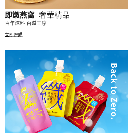
奢華精品
即燉燕窩
百年選料 百道工序
立即選購