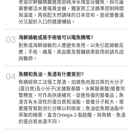
老協珍鮮鱸精嚴選南部純淨水域金目鱸魚，與花蓮
壽豐鄉活水養殖黃金蜆，獨家熬工法精準控制時間
與溫度，再搭配天然調味的日本昆布，造就營養滿
分又超好入口的健康補給。
03
海鮮過敏或是手術後可以喝魚精嗎?
對魚或海鮮過敏的人應避免食用，以免引起過敏反
應；手術、痛風、高血壓及腎臟病患飲用前請先諮
詢醫師。
04
魚精和魚油、魚湯有什麼差別?
魚精經熬工法慢工厚滴，加速魚肉蛋白質的大分子
(蛋白質)及小分子(支鏈胺基酸、水解胺基酸)營養完
整釋放，可作為快速補充、促進恢復的營養品；魚
湯含有水溶性的蛋白質和油脂，營養分子較大，需
要腸胃幫助消化分解以利吸收；魚油從魚類油脂中
萃取的精華，富含Omega-3 脂肪酸，與魚精、魚湯
的蛋白質來源不同。