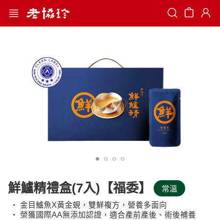
Search
鮮鱸精禮盒(7入)【福委】
常溫
‧ 金目鱸魚X黃金蜆，雙鮮複方，營養多面向
‧ 榮獲國際AA無添加認證，適合產前產後、術後補養