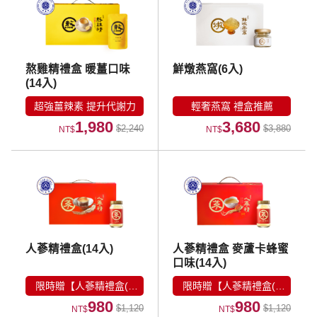
熬雞精禮盒 暖薑口味
鮮燉燕窩(6入)
(14入)
超強薑辣素 提升代謝力
輕奢燕窩 禮盒推薦
1,980
3,680
$2,240
$3,880
NT$
NT$
人蔘精禮盒(14入)
人蔘精禮盒 麥蘆卡蜂蜜
口味(14入)
限時贈【人蔘精禮盒(7
限時贈【人蔘精禮盒(7
980
980
入)】
入)】
$1,120
$1,120
NT$
NT$