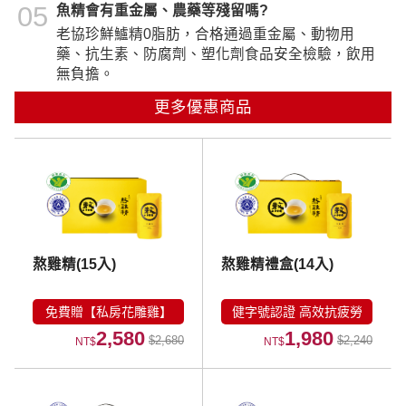
05
魚精會有重金屬、農藥等殘留嗎?
老協珍鮮鱸精0脂肪，合格通過重金屬、動物用
藥、抗生素、防腐劑、塑化劑食品安全檢驗，飲用
無負擔。
更多優惠商品
熬雞精(15入)
熬雞精禮盒(14入)
免費贈【私房花雕雞】
健字號認證 高效抗疲勞
2,580
1,980
$2,680
$2,240
NT$
NT$