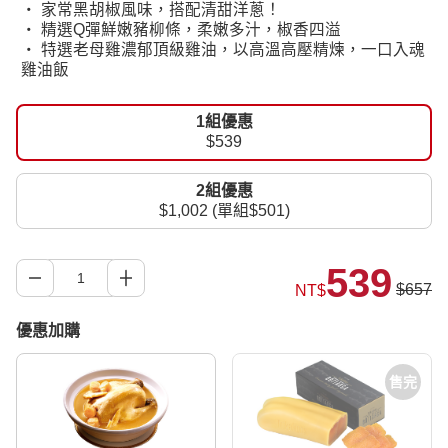
‧ 家常黑胡椒風味，搭配清甜洋蔥！
‧ 精選Q彈鮮嫩豬柳條，柔嫩多汁，椒香四溢
‧ 特選老母雞濃郁頂級雞油，以高溫高壓精煉，一口入魂
雞油飯
1組優惠
$539
2組優惠
$1,002 (單組$501)
539
$657
NT$
優惠加購
售完