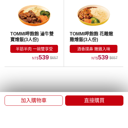
TOMMI呷飽飽 滷牛雙
TOMMI呷飽飽 花雕嫩
寶燴飯(3人份)
雞燴飯(3人份)
半筋半肉 一碗雙享受
酒香撲鼻 嫩雞入味
539
539
$657
$657
NT$
NT$
加入購物車
直接購買
品牌故事
門市資訊
常見問題
海外配送
會員權益
隱私權政策
防詐騙提醒
Facebook
Instagram
LINE
徵才資訊
Global Website
客服信箱 service@lxz.com.tw
客服專線 0800-285286
COPYRIGHT © 2024 LAO XIE ZHEN Co., Ltd 保留一切權利。