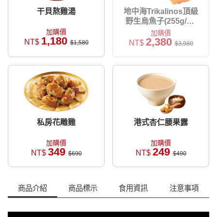
干貝熬雞湯
地中海Trikalinos頂級
野生烏魚子(255g/盒)
【附提袋】
加購價
加購價
1,180
2,380
NT$
NT$
$1,580
$3,980
私房花雕雞
港式杏仁腰果露
加購價
加購價
349
249
NT$
NT$
$690
$490
商品介紹
商品標示
食用資訊
注意事項