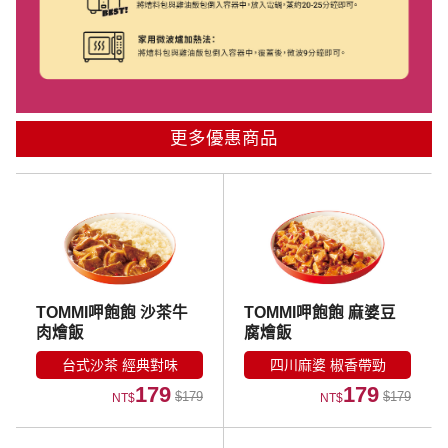
更多優惠商品
TOMMI呷飽飽 沙茶牛
TOMMI呷飽飽 麻婆豆
肉燴飯
腐燴飯
台式沙茶 經典對味
四川麻婆 椒香帶勁
179
179
$179
$179
NT$
NT$