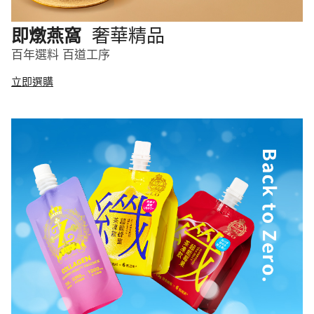
奢華精品
即燉燕窩
百年選料 百道工序
立即選購