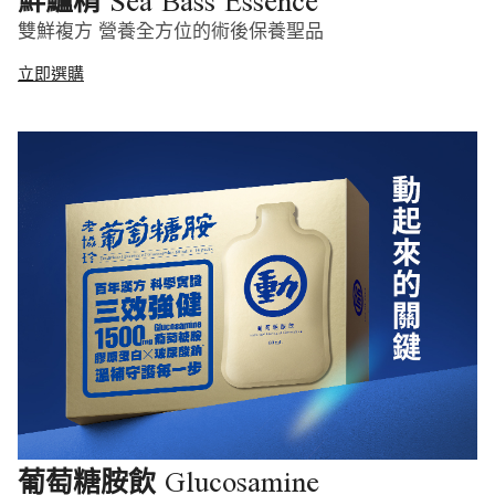
Sea Bass Essence
鮮鱸精
雙鮮複方 營養全方位的術後保養聖品
立即選購
Glucosamine
葡萄糖胺飲