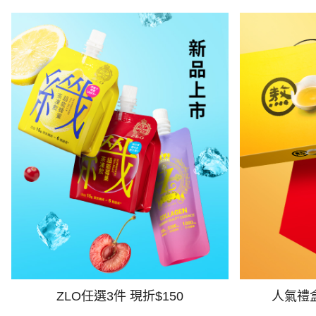
ZLO任選3件 現折$150
人氣禮盒