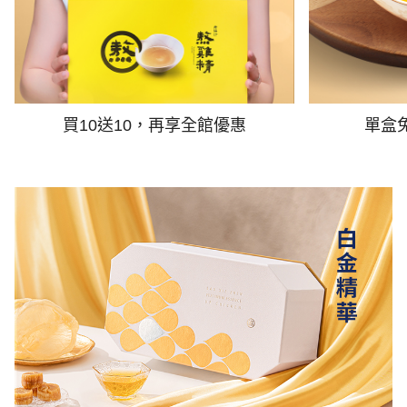
買10送10，再享全館優惠
單盒