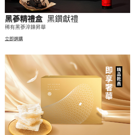
黑鑽獻禮
黑蔘精禮盒
稀有黑蔘淬鍊昇華
立即選購