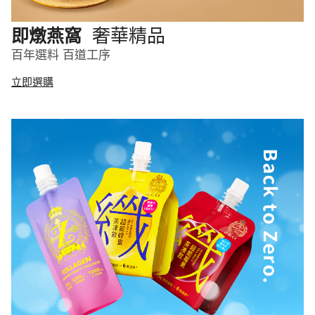
奢華精品
即燉燕窩
百年選料 百道工序
立即選購