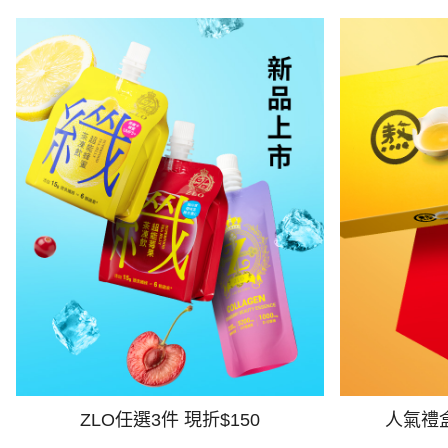
ZLO任選3件 現折$150
人氣禮盒