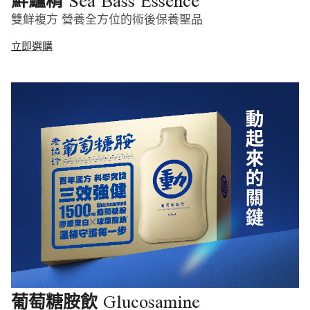
Sea Bass Essence
鮮鱸精
雙鮮複方 營養全方位的術後保養聖品
立即選購
Glucosamine
葡萄糖胺飲