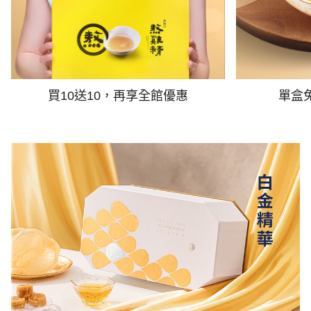
買10送10，再享全館優惠
單盒