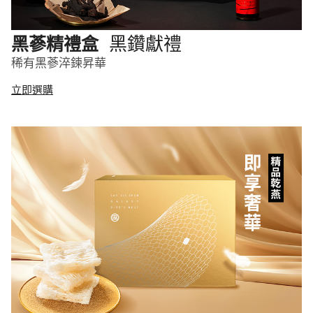
黑鑽獻禮
黑蔘精禮盒
稀有黑蔘淬鍊昇華
立即選購