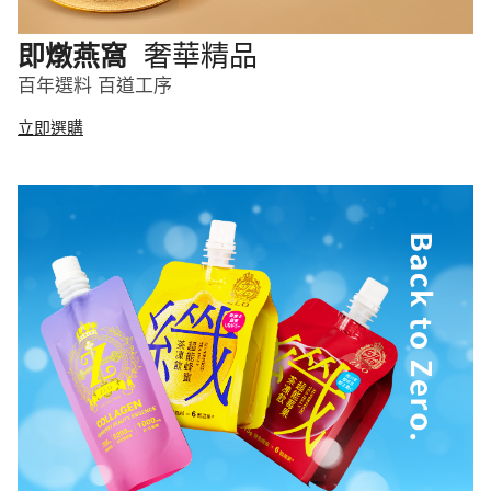
奢華精品
即燉燕窩
百年選料 百道工序
立即選購