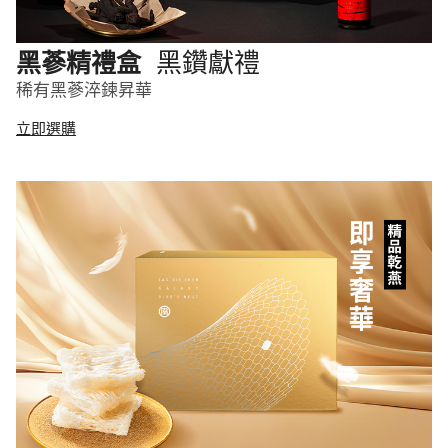
黑鑽獻禮
黑蔘精禮盒
稀有黑蔘淬鍊昇華
立即選購