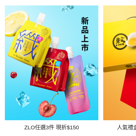
ZLO任選3件 現折$150
人氣禮盒