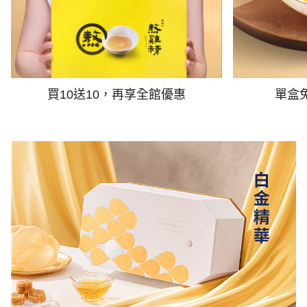
買10送10，再享全館優惠
單盒