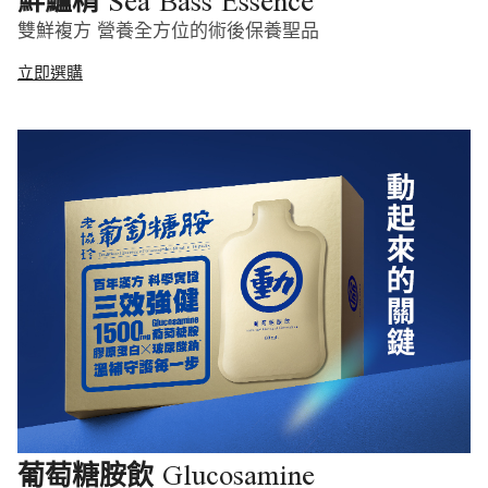
Sea Bass Essence
鮮鱸精
雙鮮複方 營養全方位的術後保養聖品
立即選購
Glucosamine
葡萄糖胺飲