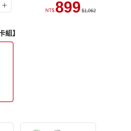
899
NT$
$1,062
酷卡組】