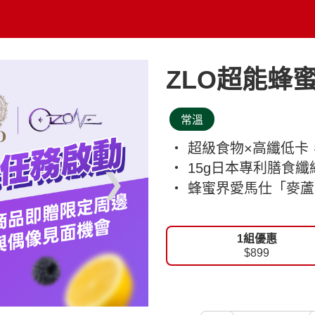
ZLO超能蜂蜜
常溫
‧ 超級食物×高纖低
‧ 15g日本專利膳食
❯
‧ 蜂蜜界愛馬仕「麥蘆
1組優惠
$899