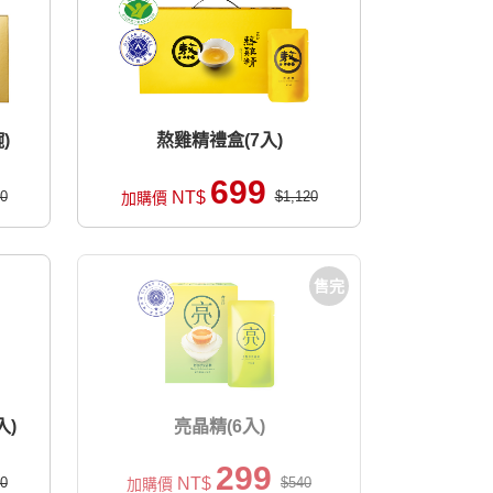
)
熬雞精禮盒(7入)
699
0
NT$
$1,120
加購價
售完
入)
亮晶精(6入)
299
0
NT$
$540
加購價