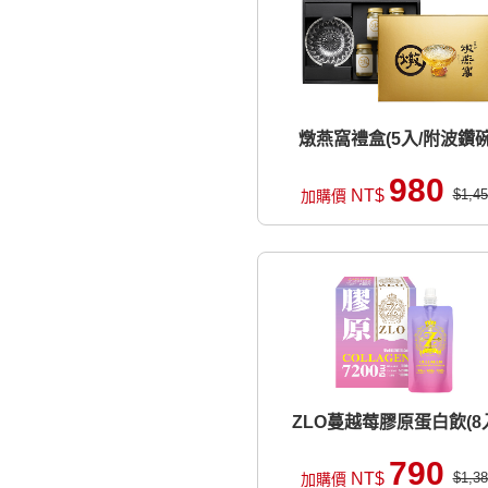
燉燕窩禮盒(5入/附波鑽碗
980
NT$
$1,45
加購價
ZLO蔓越莓膠原蛋白飲(8
790
NT$
$1,38
加購價