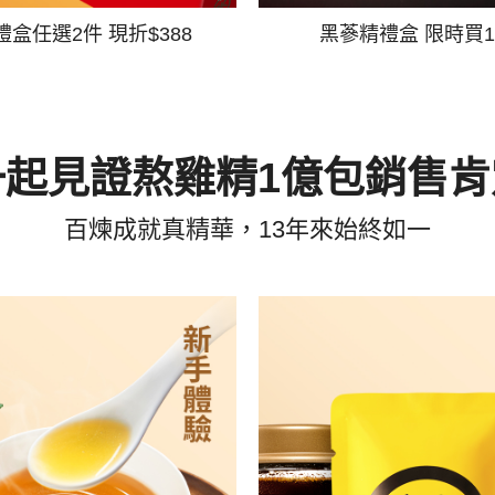
禮盒任選2件 現折$388
黑蔘精禮盒 限時買1
一起見證熬雞精1億包銷售肯
百煉成就真精華，13年來始終如一