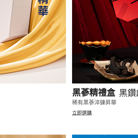
黑鑽
黑蔘精禮盒
稀有黑蔘淬鍊昇華
立即選購