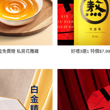
盒免費贈 私房花雕雞
好禮3選1 特價$7,9