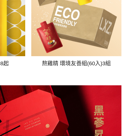
98起
熬雞精 環境友善組(60入)3組