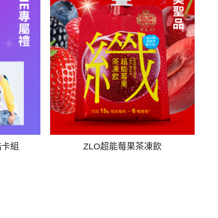
酷卡組
ZLO超能莓果茶凍飲