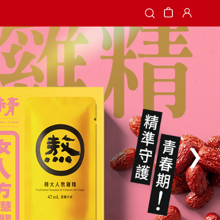
Search
❯