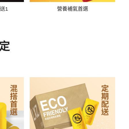
送1
營養補氣首選
定