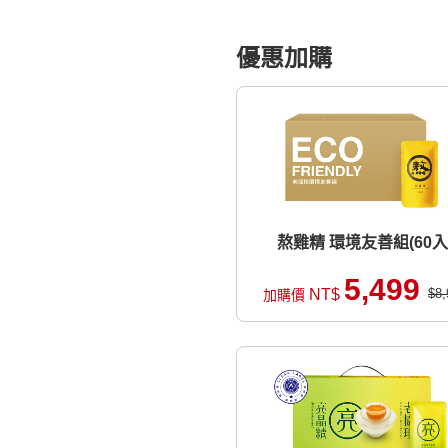
優惠加購
熬雞精 環境友善組(60入
5,499
NT$
$8,
加購價