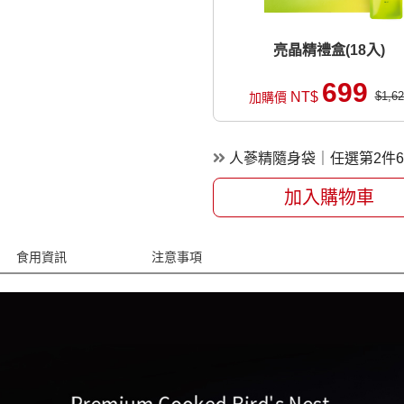
亮晶精禮盒(18入)
699
NT$
$1,62
加購價
人蔘精隨身袋｜任選第2件6
加入購物車
食用資訊
注意事項