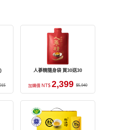
)
人蔘精隨身袋 買30送30
2,399
915
NT$
$5,940
加購價