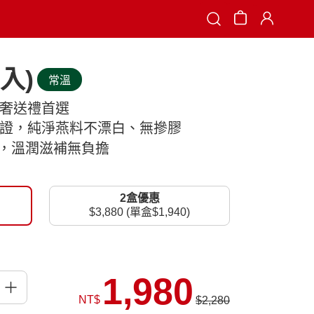
Search
入)
常溫
輕奢送禮首選
保證，純淨燕料不漂白、無摻膠
驗證，溫潤滋補無負擔
2盒優惠
$3,880 (單盒$1,940)
1,980
NT$
$2,280