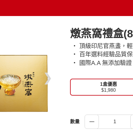
燉燕窩禮盒(8
‧ 頂級印尼官燕盞，
‧ 百年選料經驗品質
‧ 國際A.A 無添加
❯
1盒優惠
$1,980
數量