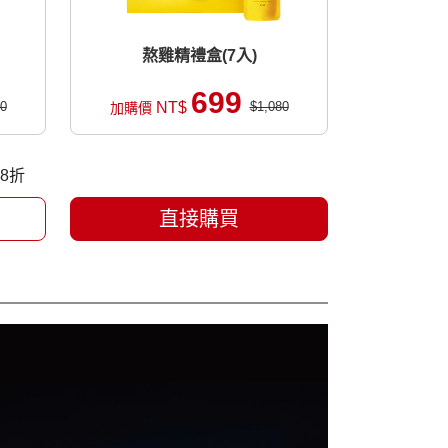
熬雞精禮盒(7入)
699
0
NT$
$1,080
加購價
8折
直接購買