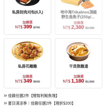
私房封肉刈包(6入)
地中海Trikalinos頂級
野生烏魚子(255g/盒)
【附提袋】
加購價
加購價
399
2,380
NT$
NT$
$790
$3,980
私房花雕雞
干貝熬雞湯
加購價
加購價
349
1,180
NT$
NT$
$690
$1,580
佳餚任選2件【贈智利鮭魚塊】
夏日清涼季｜佳餚任選2件【現折$200】