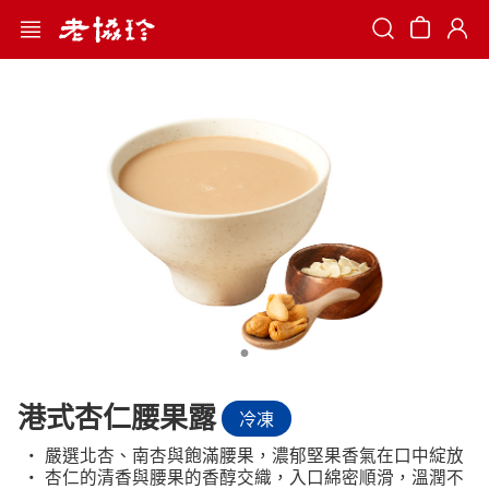
Search
港式杏仁腰果露
冷凍
‧ 嚴選北杏、南杏與飽滿腰果，濃郁堅果香氣在口中綻放
‧ 杏仁的清香與腰果的香醇交織，入口綿密順滑，溫潤不