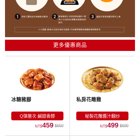
更多優惠商品
冰糖豬腳
私房花雕雞
Q彈層次 鹹甜香醇
秘製花雕醬汁翻炒
459
499
$650
$690
NT$
NT$