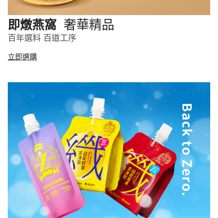
奢華精品
即燉燕窩
百年選料 百道工序
立即選購