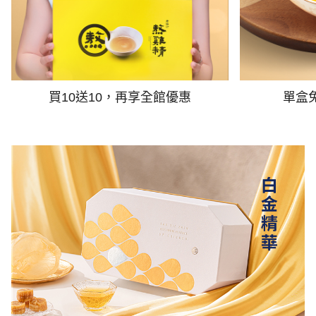
買10送10，再享全館優惠
單盒