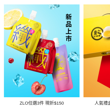
ZLO任選3件 現折$150
人氣禮盒