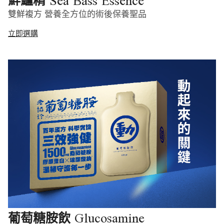
Sea Bass Essence
鮮鱸精
雙鮮複方 營養全方位的術後保養聖品
立即選購
Glucosamine
葡萄糖胺飲