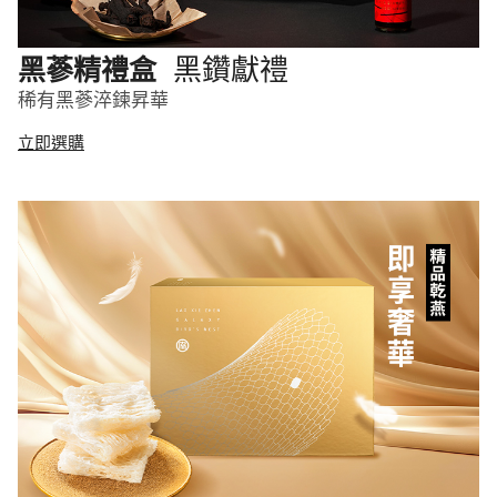
黑鑽獻禮
黑蔘精禮盒
稀有黑蔘淬鍊昇華
立即選購