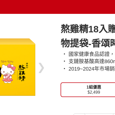
熬雞精18入贈H
物提袋-香頌
‧ 國家健康食品認證
‧ 支鏈胺基酸高達860m
❯
‧ 2019~2024年市
1組優惠
$2,499