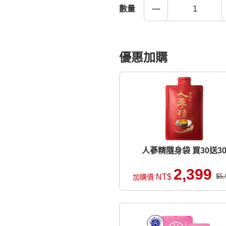
數量
優惠加購
人蔘精隨身袋 買30送3
2,399
NT$
$5,
加購價