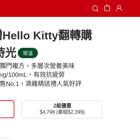
Search
ello Kitty翻轉購
時光
常溫
，獨門複方，多層次營養美味
g/100mL，有效抗疲勞
場銷售No.1，滴雞精送禮人氣好評
2組優惠
$4,798 (單組$2,399)