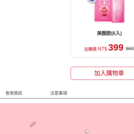
美顏飲(6入)
399
NT$
$60
加購價
加入購物車
食用資訊
注意事項