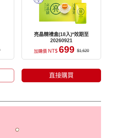
亮晶精禮盒(18入)*效期至
20260921
699
0
NT$
$1,620
加購價
直接購買