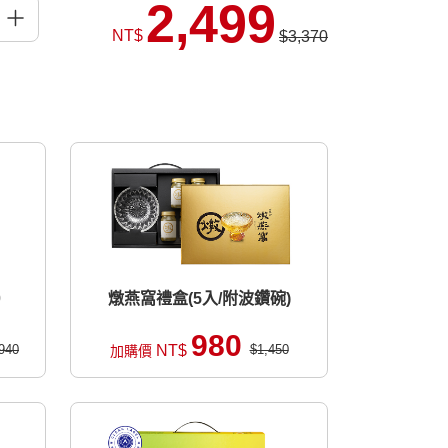
2,499
NT$
$3,370
0
燉燕窩禮盒(5入/附波鑽碗)
980
940
NT$
$1,450
加購價