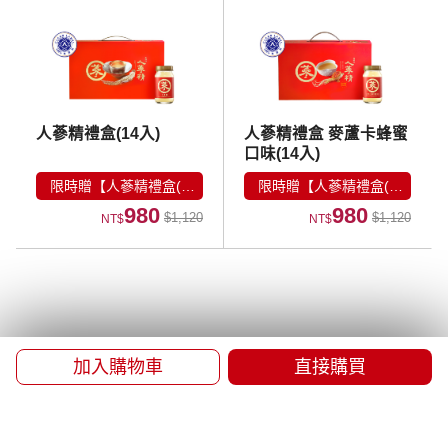
人蔘精禮盒(14入)
人蔘精禮盒 麥蘆卡蜂蜜
口味(14入)
限時贈【人蔘精禮盒(7
限時贈【人蔘精禮盒(7
980
980
入)】
入)】
$1,120
$1,120
NT$
NT$
加入購物車
直接購買
品牌故事
門市資訊
常見問題
海外配送
會員權益
隱私權政策
防詐騙提醒
Facebook
Instagram
LINE
徵才資訊
Global Website
客服信箱 service@lxz.com.tw
客服專線 0800-285286