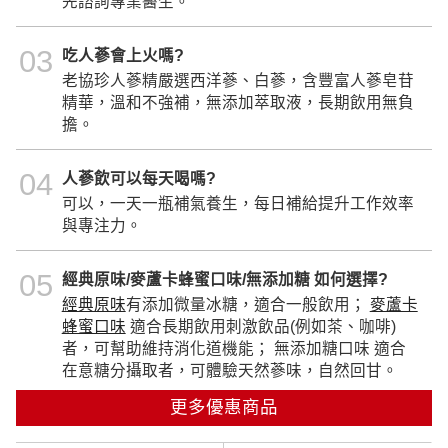
先諮詢專業醫生。
03
吃人蔘會上火嗎?
老協珍人蔘精嚴選西洋蔘、白蔘，含豐富人蔘皂苷
精華，溫和不強補，無添加萃取液，長期飲用無負
擔。
04
人蔘飲可以每天喝嗎?
可以，一天一瓶補氣養生，每日補給提升工作效率
與專注力。
05
經典原味/麥蘆卡蜂蜜口味/無添加糖 如何選擇?
經典原味
有添加微量冰糖，適合一般飲用；
麥蘆卡
蜂蜜口味
適合長期飲用刺激飲品(例如茶、咖啡)
者，可幫助維持消化道機能； 無添加糖口味 適合
在意糖分攝取者，可體驗天然蔘味，自然回甘。
更多優惠商品