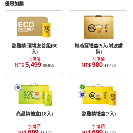
優惠加購
熬雞精 環境友善組(60
燉燕窩禮盒(5入/附波鑽
入)
碗)
加購價
加購價
5,499
980
NT$
NT$
$8,915
$1,450
亮晶精禮盒(18入)
熬雞精禮盒(7入)
加購價
加購價
699
699
NT$
NT$
$1,620
$1,080