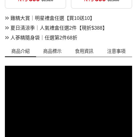
雞精大賞｜明星禮盒任選【買10送10】
夏日清涼季｜人氣禮盒任選2件【現折$388】
人蔘精隨身袋｜任選第2件68折
商品介紹
商品標示
食用資訊
注意事項