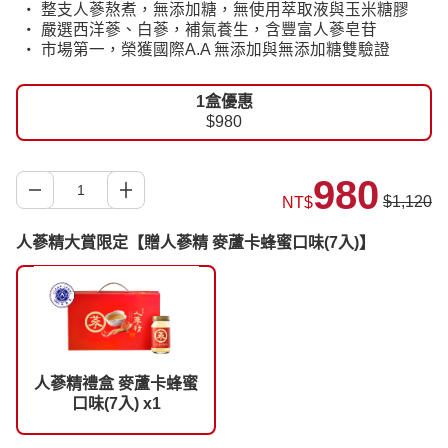
‧ 整支人蔘熬煮，無添加糖，無使用萃取液與玉米糖膠
‧ 嚴選西洋蔘、白蔘，補氣養生，含豐富人蔘皂苷
‧ 市場第一，榮獲國際A.A 無添加與無添加糖雙驗證
1盒優惠
$980
980
$1,120
NT$
人蔘精大賞限定【贈人蔘精 麥蘆卡蜂蜜口味(7入)】
人蔘精禮盒 麥蘆卡蜂蜜
口味(7入) x1