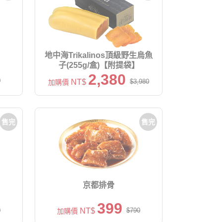
地中海Trikalinos頂級野生烏魚
子(255g/盒)【附提袋】
2,380
0
NT$
$3,980
加購價
售完
售完
京都排骨
399
0
NT$
$790
加購價