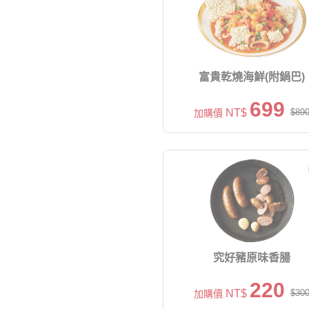
富貴乾燒海鮮(附鍋巴)
699
NT$
$89
加購價
究好豬原味香腸
220
NT$
$30
加購價