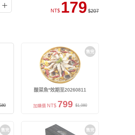
179
NT$
$207
售完
酸菜魚*效期至20260811
799
580
NT$
$1,080
加購價
售完
售完