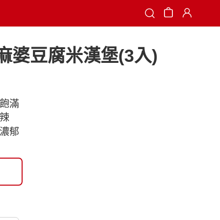
Search
 麻婆豆腐米漢堡(3入)
粒飽滿
麻辣
香濃郁